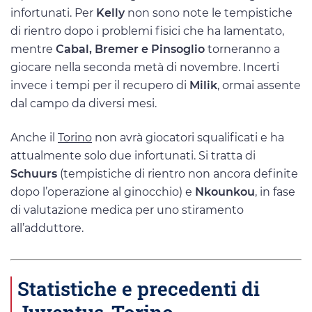
infortunati. Per
Kelly
non sono note le tempistiche
di rientro dopo i problemi fisici che ha lamentato,
mentre
Cabal, Bremer e Pinsoglio
torneranno a
giocare nella seconda metà di novembre. Incerti
invece i tempi per il recupero di
Milik
, ormai assente
dal campo da diversi mesi.
Anche il
Torino
non avrà giocatori squalificati e ha
attualmente solo due infortunati. Si tratta di
Schuurs
(tempistiche di rientro non ancora definite
dopo l’operazione al ginocchio) e
Nkounkou
, in fase
di valutazione medica per uno stiramento
all’adduttore.
Statistiche e precedenti di