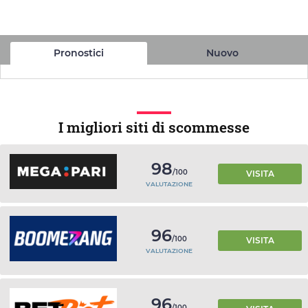
Pronostici
Nuovo
I migliori siti di scommesse
98
/100
VISITA
VALUTAZIONE
96
/100
VISITA
VALUTAZIONE
96
/100