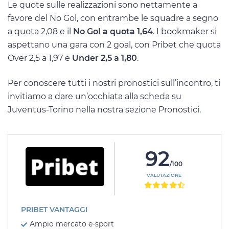
Le quote sulle realizzazioni sono nettamente a
favore del No Gol, con entrambe le squadre a segno
a quota 2,08 e il
No Gol a quota 1,64
. I bookmaker si
aspettano una gara con 2 goal, con Pribet che quota
Over 2,5 a 1,97 e
Under 2,5 a 1,80
.
Per conoscere tutti i nostri pronostici sull’incontro, ti
invitiamo a dare un’occhiata alla scheda su
Juventus-Torino nella nostra sezione Pronostici.
92
/100
VALUTAZIONE
PRIBET VANTAGGI
Ampio mercato e-sport