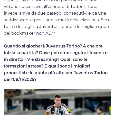
vittorie successive all’esonero di Tudor. Il Toro,
invece, arriva da due pareggi consecutivi e da una
soddisfacente posizione a metà della classifica. Ecco
tutti i dettagli su Juventus-Torino e le migliori quote
dei bookmaker non ADM!
Quando si giocherà Juventus-Torino? A che ora
inizia la partita? Dove potremo seguire l’incontro
in diretta TV e streaming? Quali sono le
formazioni attese? E quali sono i migliori
pronostici e le quote più alte per Juventus-Torino
dell’08/11/2025?