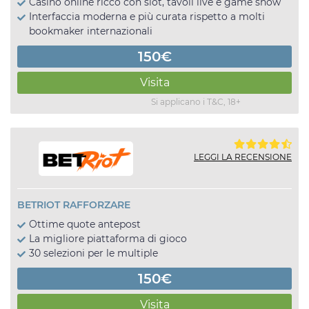
Casinò online ricco con slot, tavoli live e game show
Interfaccia moderna e più curata rispetto a molti
bookmaker internazionali
150€
Visita
Si applicano i T&C, 18+
LEGGI LA RECENSIONE
BETRIOT RAFFORZARE
Ottime quote antepost
La migliore piattaforma di gioco
30 selezioni per le multiple
150€
Visita