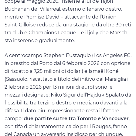
coppe al maggio 2026. Insieme a lui c’è Tajon
Buchanan del Villarreal, esterno offensivo destro,
mentre Promise David – attaccante dell’Union
Saint-Gilloise reduce da una stagione da oltre 30 reti
tra club e Champions League – è il jolly che Marsch
sta inserendo gradualmente.
A centrocampo Stephen Eustáquio (Los Angeles FC,
in prestito dal Porto dal 6 febbraio 2026 con opzione
di riscatto a 7,25 milioni di dollari) e Ismaël Koné
(Sassuolo, riscattato a titolo definitivo dal Marsiglia il
2 febbraio 2026 per 13 milioni di euro) sono le
mezzali designate; Niko Sigur dell’Hajduk Spalato dà
flessibilità tra terzino destro e mediano davanti alla
difesa. Il dato più impressionante resta il fattore
campo:
due partite su tre tra Toronto e Vancouver
,
con tifo dichiaratamente caldo per i Rouges, fanno
del Canada un avversario insidioso per chiunque,