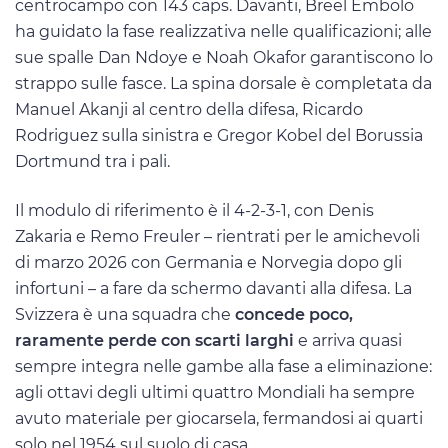
centrocampo con 143 caps. Davanti, Breel Embolo
ha guidato la fase realizzativa nelle qualificazioni; alle
sue spalle Dan Ndoye e Noah Okafor garantiscono lo
strappo sulle fasce. La spina dorsale è completata da
Manuel Akanji al centro della difesa, Ricardo
Rodriguez sulla sinistra e Gregor Kobel del Borussia
Dortmund tra i pali.
Il modulo di riferimento è il 4-2-3-1, con Denis
Zakaria e Remo Freuler – rientrati per le amichevoli
di marzo 2026 con Germania e Norvegia dopo gli
infortuni – a fare da schermo davanti alla difesa. La
Svizzera è una squadra che
concede poco,
raramente perde con scarti larghi
e arriva quasi
sempre integra nelle gambe alla fase a eliminazione:
agli ottavi degli ultimi quattro Mondiali ha sempre
avuto materiale per giocarsela, fermandosi ai quarti
solo nel 1954 sul suolo di casa.