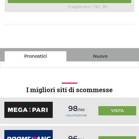
Si applicano i T&C, 18+
Pronostici
Nuovo
I migliori siti di scommesse
98
/100
VISITA
VALUTAZIONE
96