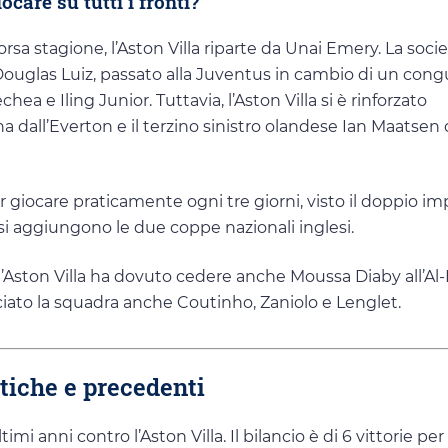
ocare su tutti i fronti?
sa stagione, l’Aston Villa riparte da Unai Emery. La soci
Douglas Luiz, passato alla Juventus in cambio di un cong
ea e Iling Junior. Tuttavia, l’Aston Villa si è rinforzato
dall’Everton e il terzino sinistro olandese Ian Maatsen 
r giocare praticamente ogni tre giorni, visto il doppio 
i aggiungono le due coppe nazionali inglesi.
 l’Aston Villa ha dovuto cedere anche Moussa Diaby all’Al-
asciato la squadra anche Coutinho, Zaniolo e Lenglet.
tiche e precedenti
 anni contro l’Aston Villa. Il bilancio è di 6 vittorie per