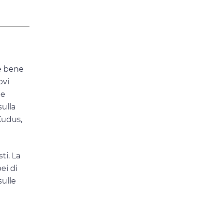
e bene
ovi
 e
sulla
Kudus,
ti. La
ei di
sulle