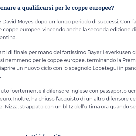
nare a qualificarsi per le coppe europee?
se David Moyes dopo un lungo periodo di successi. Con l’a
alle coppe europee, vincendo anche la seconda edizione 
entina.
rti di finale per mano del fortissimo Bayer Leverkusen d
carsi nemmeno per le coppe europee, terminando la Prem
 riaprire un nuovo ciclo con lo spagnolo Lopetegui in pan
.
uto foertemente il difensore inglese con passaporto ucr
euro. Inoltre, ha chiuso l’acquisto di un altro difensore c
l Nizza, strappato con un blitz dell’ultima ora quando 