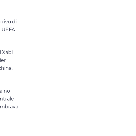
rrivo di
di UEFA
i Xabi
ier
china,
aino
entrale
sembrava