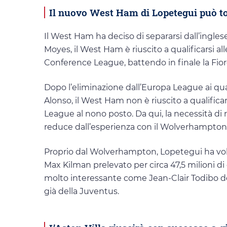
Il nuovo West Ham di Lopetegui può tor
Il West Ham ha deciso di separarsi dall’ingle
Moyes, il West Ham è riuscito a qualificarsi 
Conference League, battendo in finale la Fior
Dopo l’eliminazione dall’Europa League ai qua
Alonso, il West Ham non è riuscito a qualifi
League al nono posto. Da qui, la necessità di
reduce dall’esperienza con il Wolverhampton
Proprio dal Wolverhampton, Lopetegui ha vol
Max Kilman prelevato per circa 47,5 milioni di 
molto interessante come Jean-Clair Todibo de
già della Juventus.