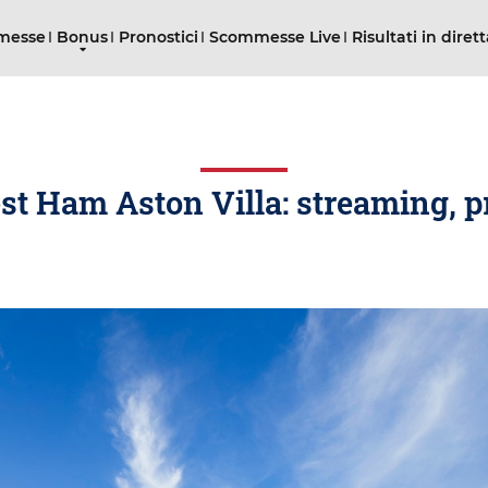
mmesse
Bonus
Pronostici
Scommesse Live
Risultati in diret
t Ham Aston Villa: streaming, pr