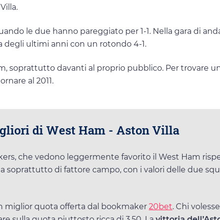
illa.
quando le due hanno pareggiato per 1-1. Nella gara di and
lla degli ultimi anni con un rotondo 4-1.
, soprattutto davanti al proprio pubblico. Per trovare u
ornare al 2011.
igliori di West Ham - Aston Villa
kers, che vedono leggermente favorito il West Ham risp
tta soprattutto di fattore campo, con i valori delle due sq
on miglior quota offerta dal bookmaker
20bet
. Chi volesse
e sulla quota piuttosto ricca di 3,50. La
vittoria dell’Ast