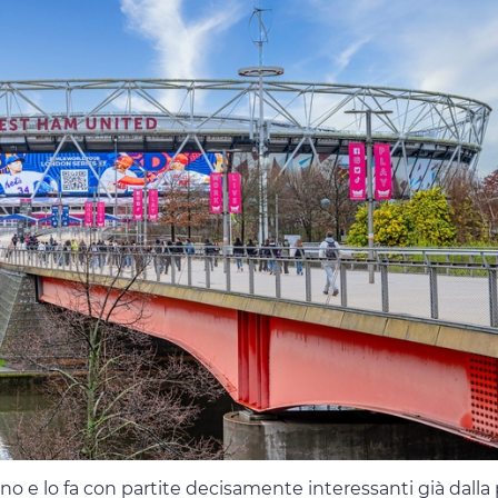
no e lo fa con partite decisamente interessanti già dalla