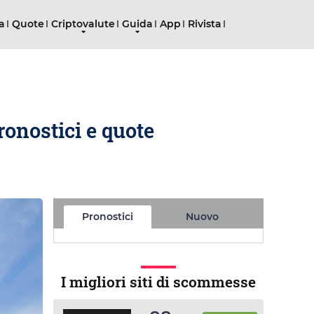
ta
Quote
Criptovalute
Guida
App
Rivista
onostici e quote
Pronostici
Nuovo
I migliori siti di scommesse