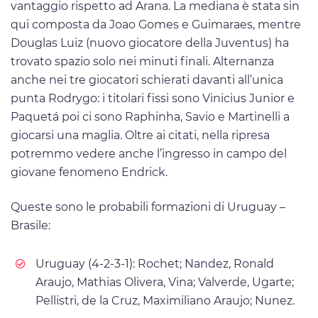
vantaggio rispetto ad Arana. La mediana è stata sin
qui composta da Joao Gomes e Guimaraes, mentre
Douglas Luiz (nuovo giocatore della Juventus) ha
trovato spazio solo nei minuti finali. Alternanza
anche nei tre giocatori schierati davanti all’unica
punta Rodrygo: i titolari fissi sono Vinicius Junior e
Paquetá poi ci sono Raphinha, Savio e Martinelli a
giocarsi una maglia. Oltre ai citati, nella ripresa
potremmo vedere anche l’ingresso in campo del
giovane fenomeno Endrick.
Queste sono le probabili formazioni di Uruguay –
Brasile:
Uruguay (4-2-3-1): Rochet; Nandez, Ronald
Araujo, Mathias Olivera, Vina; Valverde, Ugarte;
Pellistri, de la Cruz, Maximiliano Araujo; Nunez.