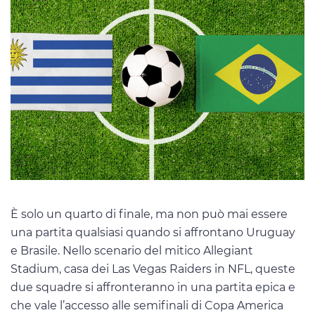
È solo un quarto di finale, ma non può mai essere
una partita qualsiasi quando si affrontano Uruguay
e Brasile. Nello scenario del mitico Allegiant
Stadium, casa dei Las Vegas Raiders in NFL, queste
due squadre si affronteranno in una partita epica e
che vale l’accesso alle semifinali di Copa America