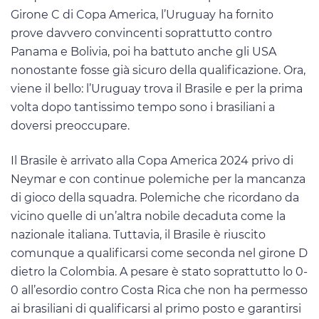
Girone C di Copa America, l’Uruguay ha fornito
prove davvero convincenti soprattutto contro
Panama e Bolivia, poi ha battuto anche gli USA
nonostante fosse già sicuro della qualificazione. Ora,
viene il bello: l’Uruguay trova il Brasile e per la prima
volta dopo tantissimo tempo sono i brasiliani a
doversi preoccupare.
Il Brasile è arrivato alla Copa America 2024 privo di
Neymar e con continue polemiche per la mancanza
di gioco della squadra. Polemiche che ricordano da
vicino quelle di un’altra nobile decaduta come la
nazionale italiana. Tuttavia, il Brasile è riuscito
comunque a qualificarsi come seconda nel girone D
dietro la Colombia. A pesare è stato soprattutto lo 0-
0 all’esordio contro Costa Rica che non ha permesso
ai brasiliani di qualificarsi al primo posto e garantirsi