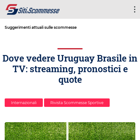
Suggerimenti attuali sulle scommesse
Dove vedere Uruguay Brasile in
TV: streaming, pronostici e
quote
Internazionali
Rivista Scommesse Sportive