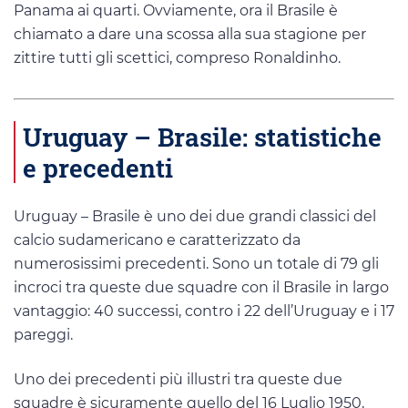
Panama ai quarti. Ovviamente, ora il Brasile è
chiamato a dare una scossa alla sua stagione per
zittire tutti gli scettici, compreso Ronaldinho.
Uruguay – Brasile: statistiche
e precedenti
Uruguay – Brasile è uno dei due grandi classici del
calcio sudamericano e caratterizzato da
numerosissimi precedenti. Sono un totale di 79 gli
incroci tra queste due squadre con il Brasile in largo
vantaggio: 40 successi, contro i 22 dell’Uruguay e i 17
pareggi.
Uno dei precedenti più illustri tra queste due
squadre è sicuramente quello del 16 Luglio 1950,