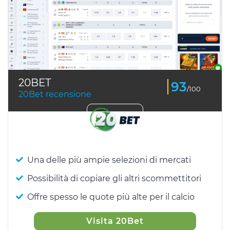
20BET
93
/100
20Bet recensione
Una delle più ampie selezioni di mercati
Possibilità di copiare gli altri scommettitori
Offre spesso le quote più alte per il calcio
Visita 20Bet