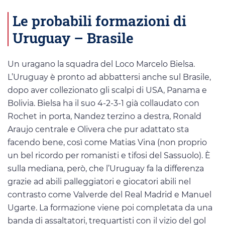
Le probabili formazioni di
Uruguay – Brasile
Un uragano la squadra del Loco Marcelo Bielsa.
L’Uruguay è pronto ad abbattersi anche sul Brasile,
dopo aver collezionato gli scalpi di USA, Panama e
Bolivia. Bielsa ha il suo 4-2-3-1 già collaudato con
Rochet in porta, Nandez terzino a destra, Ronald
Araujo centrale e Olivera che pur adattato sta
facendo bene, così come Matias Vina (non proprio
un bel ricordo per romanisti e tifosi del Sassuolo). È
sulla mediana, però, che l’Uruguay fa la differenza
grazie ad abili palleggiatori e giocatori abili nel
contrasto come Valverde del Real Madrid e Manuel
Ugarte. La formazione viene poi completata da una
banda di assaltatori, trequartisti con il vizio del gol