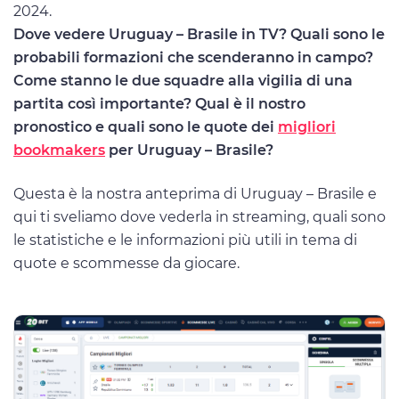
2024.
Dove vedere Uruguay – Brasile in TV? Quali sono le
probabili formazioni che scenderanno in campo?
Come stanno le due squadre alla vigilia di una
partita così importante? Qual è il nostro
pronostico e quali sono le quote dei
migliori
bookmakers
per Uruguay – Brasile?
Questa è la nostra anteprima di Uruguay – Brasile e
qui ti sveliamo dove vederla in streaming, quali sono
le statistiche e le informazioni più utili in tema di
quote e scommesse da giocare.