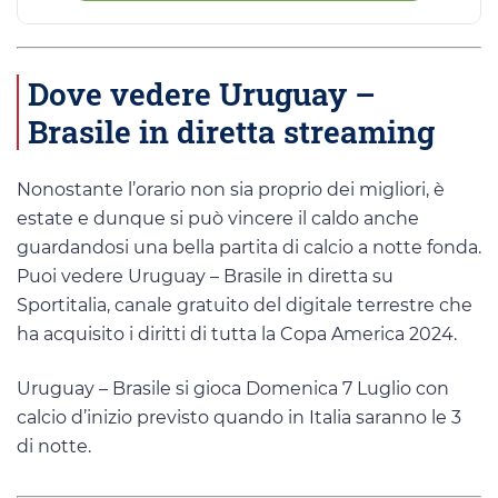
Dove vedere Uruguay –
Brasile in diretta streaming
Nonostante l’orario non sia proprio dei migliori, è
estate e dunque si può vincere il caldo anche
guardandosi una bella partita di calcio a notte fonda.
Puoi vedere Uruguay – Brasile in diretta su
Sportitalia, canale gratuito del digitale terrestre che
ha acquisito i diritti di tutta la Copa America 2024.
Uruguay – Brasile si gioca Domenica 7 Luglio con
calcio d’inizio previsto quando in Italia saranno le 3
di notte.