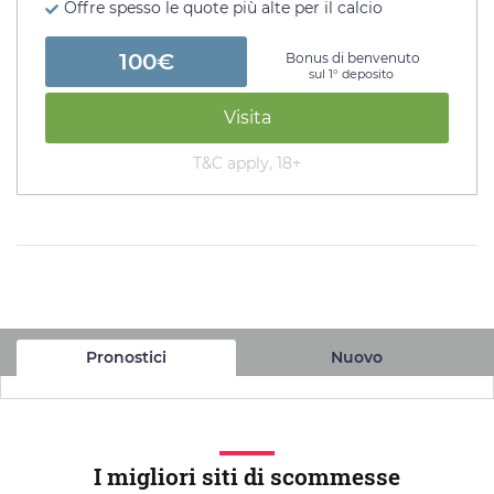
Offre spesso le quote più alte per il calcio
100€
Bonus di benvenuto
sul 1° deposito
Visita
T&C apply, 18+
Pronostici
Nuovo
I migliori siti di scommesse