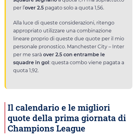
per l’
over 2.5
pagato solo a quota 1,56.
Alla luce di queste considerazioni, ritengo
appropriato utilizzare una combinazione
lineare proprio di queste due quote per il mio
personale pronostico. Manchester City – Inter
per me sarà
over 2.5 con entrambe le
squadre in gol
: questa combo viene pagata a
quota 1,92.
Il calendario e le migliori
quote della prima giornata di
Champions League