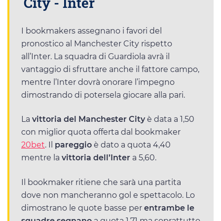
City - Inter
I bookmakers assegnano i favori del
pronostico al Manchester City rispetto
all’Inter. La squadra di Guardiola avrà il
vantaggio di sfruttare anche il fattore campo,
mentre l’Inter dovrà onorare l’impegno
dimostrando di potersela giocare alla pari.
La
vittoria del Manchester City
è data a 1,50
con miglior quota offerta dal bookmaker
20bet
. Il
pareggio
è dato a quota 4,40
mentre la
vittoria dell’Inter
a 5,60.
Il bookmaker ritiene che sarà una partita
dove non mancheranno gol e spettacolo. Lo
dimostrano le quote basse per
entrambe le
squadre segnano
a quota 1,71 ma soprattutto