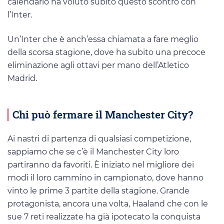
calendario ha voluto subito questo scontro con
l’Inter.
Un’Inter che è anch’essa chiamata a fare meglio
della scorsa stagione, dove ha subito una precoce
eliminazione agli ottavi per mano dell’Atletico
Madrid.
Chi può fermare il Manchester City?
Ai nastri di partenza di qualsiasi competizione,
sappiamo che se c’è il Manchester City loro
partiranno da favoriti. È iniziato nel migliore dei
modi il loro cammino in campionato, dove hanno
vinto le prime 3 partite della stagione. Grande
protagonista, ancora una volta, Haaland che con le
sue 7 reti realizzate ha già ipotecato la conquista