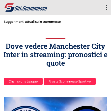
Suggerimenti attuali sulle scommesse
Dove vedere Manchester City
Inter in streaming: pronostici e
quote
Champions League
Rivista Scommesse Sportive