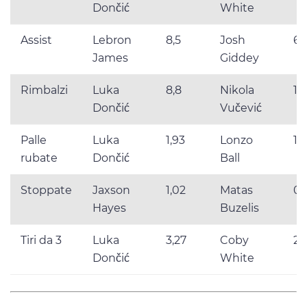
Dončić
White
Assist
Lebron
8,5
Josh
6,
James
Giddey
Rimbalzi
Luka
8,8
Nikola
10,
Dončić
Vučević
Palle
Luka
1,93
Lonzo
1,
rubate
Dončić
Ball
Stoppate
Jaxson
1,02
Matas
0,
Hayes
Buzelis
Tiri da 3
Luka
3,27
Coby
2,
Dončić
White