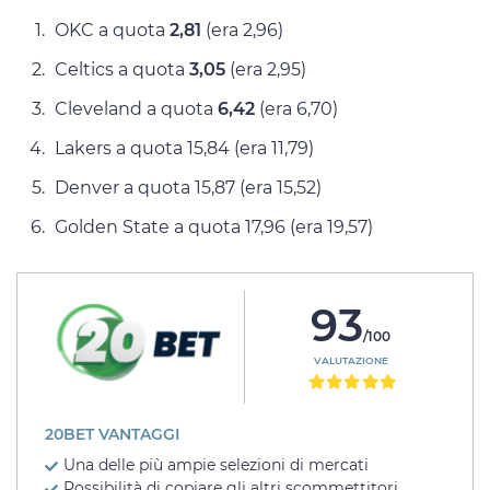
OKC a quota
2,81
(era 2,96)
Celtics a quota
3,05
(era 2,95)
Cleveland a quota
6,42
(era 6,70)
Lakers a quota 15,84 (era 11,79)
Denver a quota 15,87 (era 15,52)
Golden State a quota 17,96 (era 19,57)
93
/100
VALUTAZIONE
20BET VANTAGGI
Una delle più ampie selezioni di mercati
Possibilità di copiare gli altri scommettitori