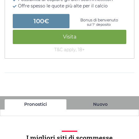
Offre spesso le quote più alte per il calcio
100€
Bonus di benvenuto
sul 1° deposito
Visita
T&C apply, 18+
Pronostici
Nuovo
I migliori siti di scommesse