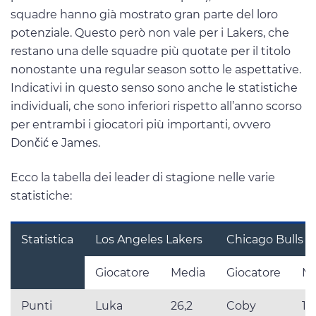
squadre hanno già mostrato gran parte del loro
potenziale. Questo però non vale per i Lakers, che
restano una delle squadre più quotate per il titolo
nonostante una regular season sotto le aspettative.
Indicativi in questo senso sono anche le statistiche
individuali, che sono inferiori rispetto all’anno scorso
per entrambi i giocatori più importanti, ovvero
Dončić e James.
Ecco la tabella dei leader di stagione nelle varie
statistiche:
Statistica
Los Angeles Lakers
Chicago Bulls
Giocatore
Media
Giocatore
Me
Punti
Luka
26,2
Coby
19