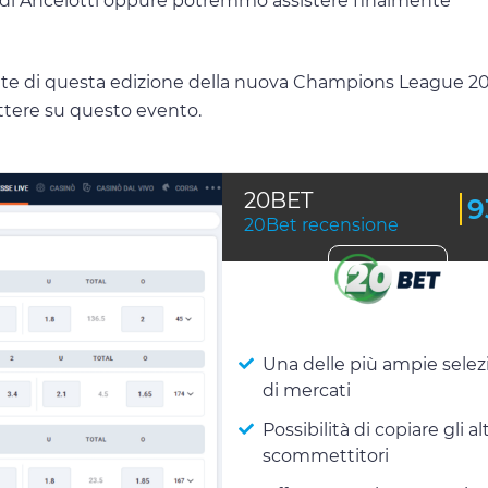
d di Ancelotti oppure potremmo assistere finalmente
cente di questa edizione della nuova Champions League 2
ttere su questo evento.
20BET
9
20Bet recensione
Una delle più ampie selez
di mercati
Possibilità di copiare gli alt
scommettitori