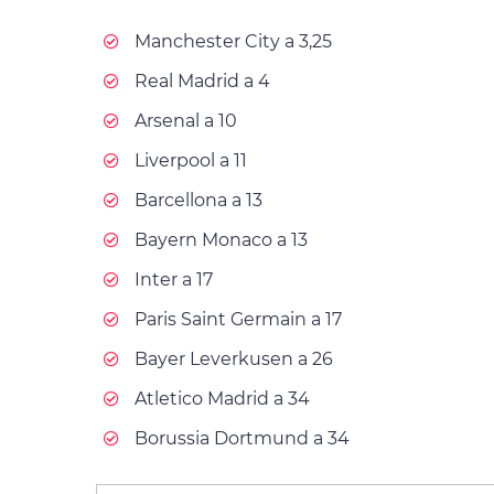
Manchester City a 3,25
Real Madrid a 4
Arsenal a 10
Liverpool a 11
Barcellona a 13
Bayern Monaco a 13
Inter a 17
Paris Saint Germain a 17
Bayer Leverkusen a 26
Atletico Madrid a 34
Borussia Dortmund a 34