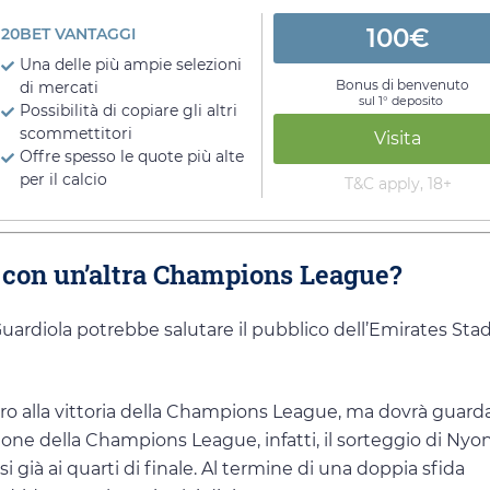
100€
20BET VANTAGGI
Una delle più ampie selezioni
Bonus di benvenuto
di mercati
sul 1° deposito
Possibilità di copiare gli altri
scommettitori
Visita
Offre spesso le quote più alte
per il calcio
T&C apply, 18+
a con un’altra Champions League?
uardiola potrebbe salutare il pubblico dell’Emirates St
ro alla vittoria della Champions League, ma dovrà guarda
ione della Champions League, infatti, il sorteggio di Nyo
 già ai quarti di finale. Al termine di una doppia sfida