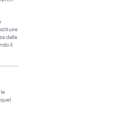
n
stituire
za dalla
ndo il
 le
 quel