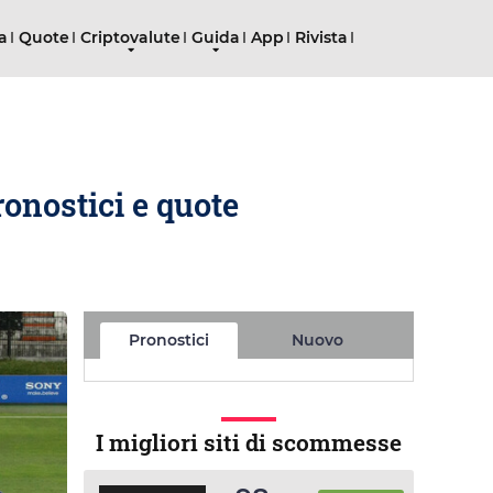
ta
Quote
Criptovalute
Guida
App
Rivista
onostici e quote
Pronostici
Nuovo
I migliori siti di scommesse