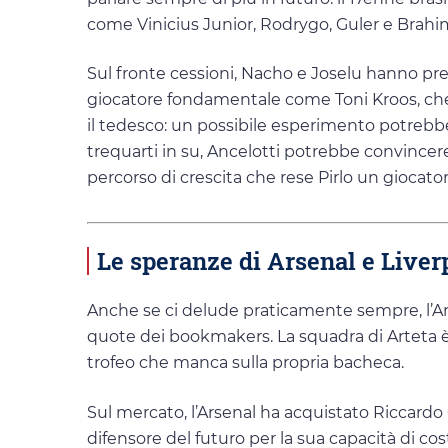
come Vinicius Junior, Rodrygo, Guler e Brahi
Sul fronte cessioni, Nacho e Joselu hanno pre
giocatore fondamentale come Toni Kroos, che h
il tedesco: un possibile esperimento potrebbe
trequarti in su, Ancelotti potrebbe convincer
percorso di crescita che rese Pirlo un giocat
Le speranze di Arsenal e Liver
Anche se ci delude praticamente sempre, l’Ar
quote dei bookmakers. La squadra di Arteta è
trofeo che manca sulla propria bacheca.
Sul mercato, l’Arsenal ha acquistato Riccardo Ca
difensore del futuro per la sua capacità di co