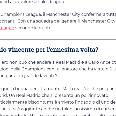
rid a prevalere ai calci di rigore.
la Champions League, il Manchester City confermerà tutta
portanti. Con una squadra del genere, il Manchester City
 League
secondo le quote.
io vincente per l’ennesima volta?
iero non può che andare a Real Madrid e a Carlo Ancelott
ioni della Champions con l’allenatore che ha vinto più tr
 non parta da grande favorito?
uella buona per il tramonto. Ma la realtà è che poi parla 
id. Un Real Madrid che si presenta un po’ rinnovato
ticolarmente bisogno, ma è arrivato l’ingaggio di uno de
. A lui, si è aggiunto anche un talentuosissimo di cui se
liano Endrick. Il tutto, mantenendo inalterati gli altri inte