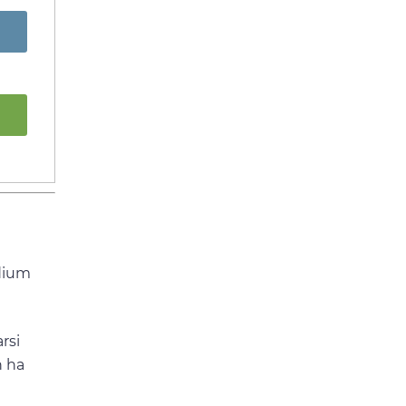
adium
rsi
n ha