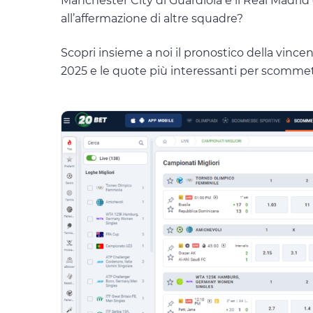
Manchester City di Guardiola e il Real Madri
all’affermazione di altre squadre?
Scopri insieme a noi il pronostico della vin
2025 e le quote più interessanti per scomme