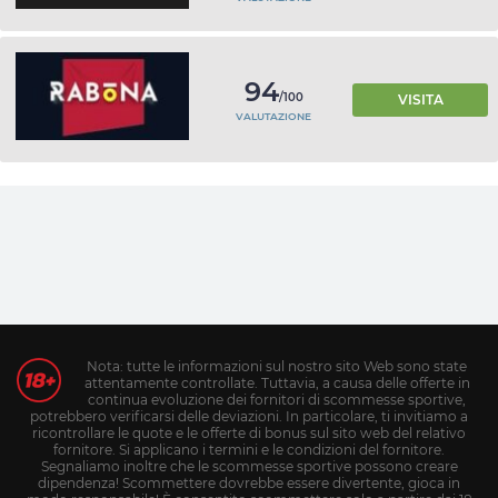
94
/100
VISITA
VALUTAZIONE
Nota: tutte le informazioni sul nostro sito Web sono state
attentamente controllate. Tuttavia, a causa delle offerte in
continua evoluzione dei fornitori di scommesse sportive,
potrebbero verificarsi delle deviazioni. In particolare, ti invitiamo a
ricontrollare le quote e le offerte di bonus sul sito web del relativo
fornitore. Si applicano i termini e le condizioni del fornitore.
Segnaliamo inoltre che le scommesse sportive possono creare
dipendenza! Scommettere dovrebbe essere divertente, gioca in