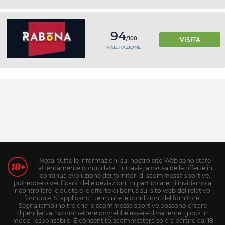
94
/100
VISITA
VALUTAZIONE
Nota: tutte le informazioni sul nostro sito Web sono state
attentamente controllate. Tuttavia, a causa delle offerte in
continua evoluzione dei fornitori di scommesse sportive,
potrebbero verificarsi delle deviazioni. In particolare, ti invitiamo a
ricontrollare le quote e le offerte di bonus sul sito web del relativo
fornitore. Si applicano i termini e le condizioni del fornitore.
Segnaliamo inoltre che le scommesse sportive possono creare
dipendenza! Scommettere dovrebbe essere divertente, gioca in
modo responsabile! È consentito scommettere solo a partire dai 18