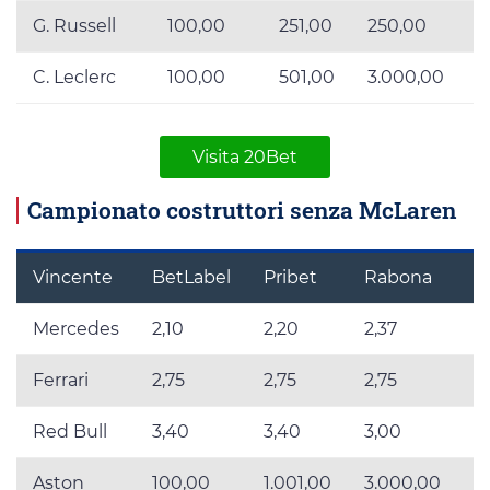
G. Russell
100,00
251,00
250,00
2
C. Leclerc
100,00
501,00
3.000,00
1
Visita 20Bet
Campionato costruttori senza McLaren
Vincente
BetLabel
Pribet
Rabona
2
Mercedes
2,10
2,20
2,37
2,
Ferrari
2,75
2,75
2,75
2,
Red Bull
3,40
3,40
3,00
3
Aston
100,00
1.001,00
3.000,00
2