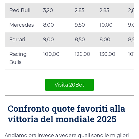
Red Bull
3,20
2,85
2,85
2,88
Mercedes
8,00
9,50
10,00
9,02
Ferrari
9,00
8,50
8,00
8,52
Racing
100,00
126,00
130,00
101,
Bulls
Visita 20Bet
Confronto quote favoriti alla
vittoria del mondiale 2025
Andiamo ora invece a vedere quali sono le migliori