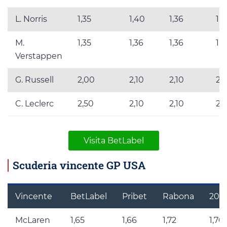
L. Norris
1,35
1,40
1,36
1,3
M.
1,35
1,36
1,36
1,3
Verstappen
G. Russell
2,00
2,10
2,10
2,
C. Leclerc
2,50
2,10
2,10
2,1
Visita BetLabel
Scuderia vincente GP USA
Vincente
BetLabel
Pribet
Rabona
20B
McLaren
1,65
1,66
1,72
1,70