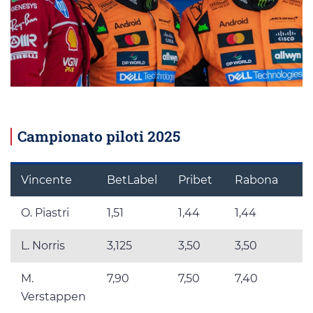
Campionato piloti 2025
Vincente
BetLabel
Pribet
Rabona
2
O. Piastri
1,51
1,44
1,44
1
L. Norris
3,125
3,50
3,50
3
M.
7,90
7,50
7,40
7
Verstappen