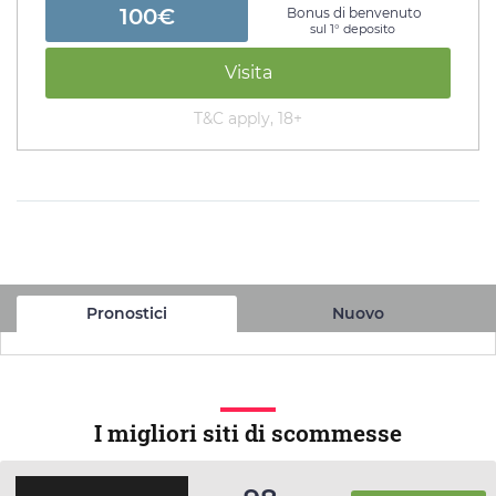
100€
Bonus di benvenuto
sul 1° deposito
Visita
T&C apply, 18+
Pronostici
Nuovo
I migliori siti di scommesse