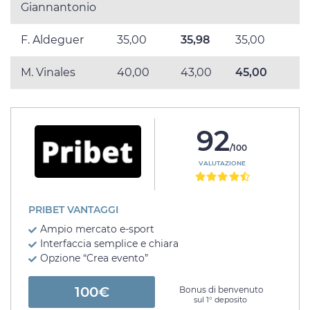
Giannantonio
F. Aldeguer
35,00
35,98
35,00
M. Vinales
40,00
43,00
45,00
92
/100
VALUTAZIONE
PRIBET VANTAGGI
Ampio mercato e-sport
Interfaccia semplice e chiara
Opzione “Crea evento”
100€
Bonus di benvenuto
sul 1° deposito