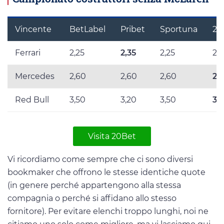
Vincente
BetLabel
Pribet
Sportuna
20
Ferrari
2,25
2,35
2,25
2,2
Mercedes
2,60
2,60
2,60
2,
Red Bull
3,50
3,20
3,50
3,5
Visita 20Bet
Vi ricordiamo come sempre che ci sono diversi
bookmaker che offrono le stesse identiche quote
(in genere perché appartengono alla stessa
compagnia o perché si affidano allo stesso
fornitore). Per evitare elenchi troppo lunghi, noi ne