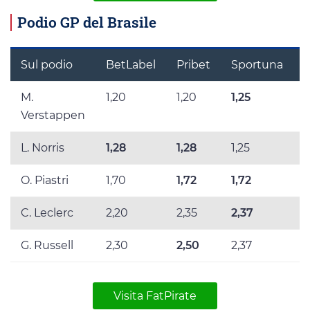
Podio GP del Brasile
Sul podio
BetLabel
Pribet
Sportuna
M.
1,20
1,20
1,25
1
Verstappen
L. Norris
1,28
1,28
1,25
1
O. Piastri
1,70
1,72
1,72
1
C. Leclerc
2,20
2,35
2,37
2
G. Russell
2,30
2,50
2,37
2
Visita FatPirate