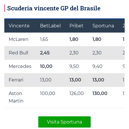
Scuderia vincente GP del Brasile
Vincente
BetLabel
Pribet
Sportuna
20
McLaren
1,65
1,80
1,80
1,
Red Bull
2,45
2,30
2,30
2,
Mercedes
10,00
9,50
9,40
9,
Ferrari
13,00
13,00
13,00
12
Aston
100,00
126,00
130,00
12
Martin
Visita Sportuna