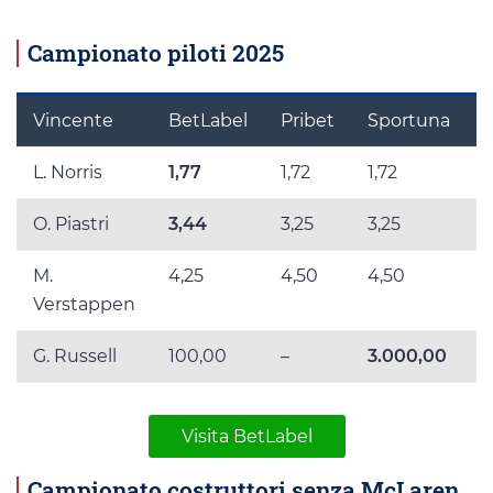
Campionato piloti 2025
Vincente
BetLabel
Pribet
Sportuna
L. Norris
1,77
1,72
1,72
1
O. Piastri
3,44
3,25
3,25
3
M.
4,25
4,50
4,50
4
Verstappen
G. Russell
100,00
–
3.000,00
5
Visita BetLabel
Campionato costruttori senza McLaren