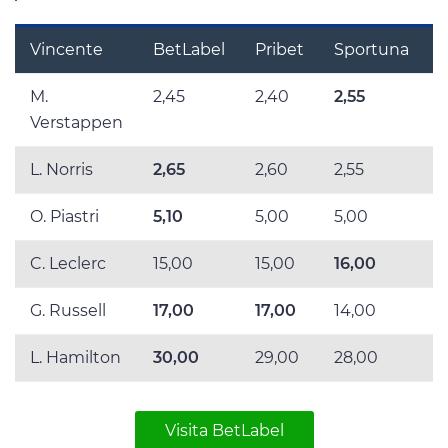
Vincente
BetLabel
Pribet
Sportuna
M.
2,45
2,40
2,55
2
Verstappen
L. Norris
2,65
2,60
2,55
2
O. Piastri
5,10
5,00
5,00
5
C. Leclerc
15,00
15,00
16,00
1
G. Russell
17,00
17,00
14,00
1
L. Hamilton
30,00
29,00
28,00
2
Visita BetLabel