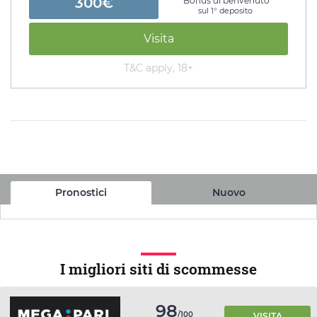
300€
Bonus di benvenuto
sul 1° deposito
Visita
T&C apply, 18+
Pronostici
Nuovo
I migliori siti di scommesse
98
/100
VISITA