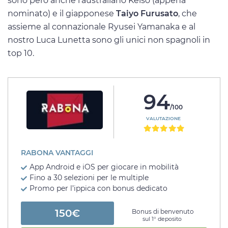
sono però anche l’australiano Kelso (appena
nominato) e il giapponese
Taiyo Furusato
, che
assieme al connazionale Ryusei Yamanaka e al
nostro Luca Lunetta sono gli unici non spagnoli in
top 10.
94
/100
VALUTAZIONE
RABONA VANTAGGI
App Android e iOS per giocare in mobilità
Fino a 30 selezioni per le multiple
Promo per l’ippica con bonus dedicato
150€
Bonus di benvenuto
sul 1° deposito