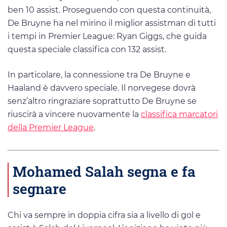
ben 10 assist. Proseguendo con questa continuità,
De Bruyne ha nel mirino il miglior assistman di tutti
i tempi in Premier League: Ryan Giggs, che guida
questa speciale classifica con 132 assist.
In particolare, la connessione tra De Bruyne e
Haaland è davvero speciale. Il norvegese dovrà
senz’altro ringraziare soprattutto De Bruyne se
riuscirà a vincere nuovamente la
classifica marcatori
della Premier League
.
Mohamed Salah segna e fa
segnare
Chi va sempre in doppia cifra sia a livello di gol e