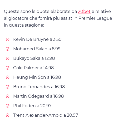
Queste sono le quote elaborate da
20bet
e relative
al giocatore che fornirà più assist in Premier League
in questa stagione:
Kevin De Bruyne a 3,50
Mohamed Salah a 8,99
Bukayo Saka a 12,98
Cole Palmer a 14,98
Heung Min Son a 16,98
Bruno Fernandes a 16,98
Martin Odegaard a 16,98
Phil Foden a 20,97
Trent Alexander-Arnold a 20,97