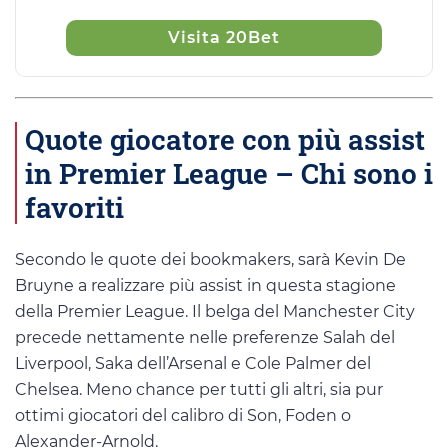
Visita 20Bet
Quote giocatore con più assist
in Premier League – Chi sono i
favoriti
Secondo le quote dei bookmakers, sarà Kevin De
Bruyne a realizzare più assist in questa stagione
della Premier League. Il belga del Manchester City
precede nettamente nelle preferenze Salah del
Liverpool, Saka dell’Arsenal e Cole Palmer del
Chelsea. Meno chance per tutti gli altri, sia pur
ottimi giocatori del calibro di Son, Foden o
Alexander-Arnold.