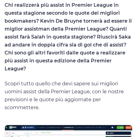
Chi realizzerà più assist in Premier League in
questa stagione secondo le quote dei migliori
bookmakers? Kevin De Bruyne tornerà ad essere il
miglior assistman della Premier League? Quanti
assist farà Salah in questa stagione? Riuscirà Saka
ad andare in doppia cifra sia di gol che di assist?
Chi sono gli altri favoriti dalle quote a realizzare
più assist in questa edizione della Premier
League?
Scopri tutto quello che devi sapere sui migliori
uomini assist della Premier League, con le nostre
previsioni e le quote più aggiornate per
scommettere.