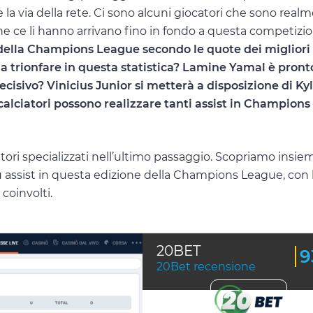
e la via della rete. Ci sono alcuni giocatori che sono real
che ce li hanno arrivano fino in fondo a questa competizio
e della Champions League secondo le quote dei migliori
a trionfare in questa statistica? Lamine Yamal è pronto
cisivo? Vinicius Junior si metterà a disposizione di Ky
calciatori possono realizzare tanti assist in Champions
iatori specializzati nell’ultimo passaggio. Scopriamo insie
più assist in questa edizione della Champions League, con 
coinvolti.
20BET
9
20Bet recensione