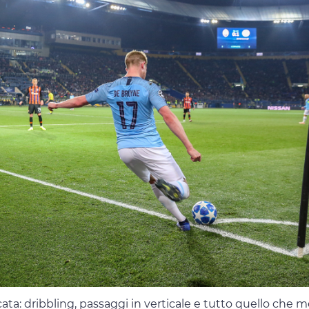
: dribbling, passaggi in verticale e tutto quello che me