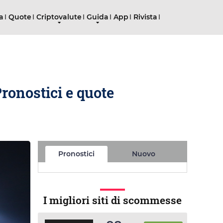
ta
Quote
Criptovalute
Guida
App
Rivista
ronostici e quote
Pronostici
Nuovo
I migliori siti di scommesse