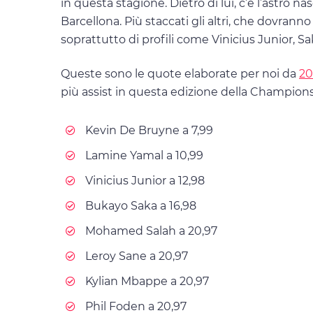
in questa stagione. Dietro di lui, c’è l’astro 
Barcellona. Più staccati gli altri, che dovran
soprattutto di profili come Vinicius Junior, Sa
Queste sono le quote elaborate per noi da
20
più assist in questa edizione della Champion
Kevin De Bruyne a 7,99
Lamine Yamal a 10,99
Vinicius Junior a 12,98
Bukayo Saka a 16,98
Mohamed Salah a 20,97
Leroy Sane a 20,97
Kylian Mbappe a 20,97
Phil Foden a 20,97