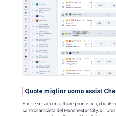
Quote miglior uomo assist Cha
Anche se sarà un difficile pronostico, i bookm
centrocampista del Manchester City, è il pres