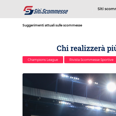
Siti sco
Suggerimenti attuali sulle scommesse
Chi realizzerà p
Champions League
Rivista Scommesse Sportive