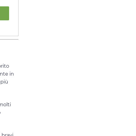
rito
nte in
 più
molti
o
i bravi