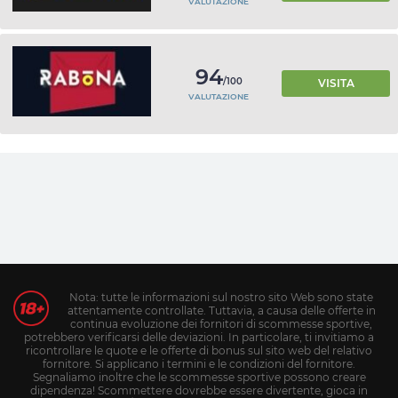
VALUTAZIONE
94
/100
VISITA
VALUTAZIONE
Nota: tutte le informazioni sul nostro sito Web sono state
attentamente controllate. Tuttavia, a causa delle offerte in
continua evoluzione dei fornitori di scommesse sportive,
potrebbero verificarsi delle deviazioni. In particolare, ti invitiamo a
ricontrollare le quote e le offerte di bonus sul sito web del relativo
fornitore. Si applicano i termini e le condizioni del fornitore.
Segnaliamo inoltre che le scommesse sportive possono creare
dipendenza! Scommettere dovrebbe essere divertente, gioca in