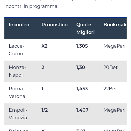
incontri in programma.
Incontro
Pronostico
Quote
Bookmake
Migliori
Lecce-
X2
1,305
MegaPari
Como
Monza-
2
1,30
20Bet
Napoli
Roma-
1
1,453
22Bet
Verona
Empoli-
1/2
1,407
MegaPari
Venezia