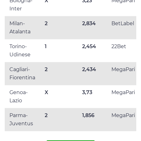
Bologna-
X
3,23
MegaPari
Inter
Milan-
2
2,834
BetLabel
Atalanta
Torino-
1
2,454
22Bet
Udinese
Cagliari-
2
2,434
MegaPari
Fiorentina
Genoa-
X
3,73
MegaPari
Lazio
Parma-
2
1,856
MegaPari
Juventus