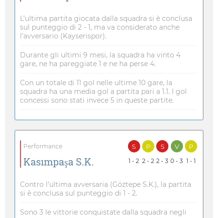
L’ultima partita giocata dalla squadra si è conclusa
sul punteggio di 2 - 1, ma va considerato anche
l’avversario (Kayserispor).
Durante gli ultimi 9 mesi, la squadra ha vinto 4
gare, ne ha pareggiate 1 e ne ha perse 4.
Con un totale di 11 gol nelle ultime 10 gare, la
squadra ha una media gol a partita pari a 1.1. I gol
concessi sono stati invece 5 in queste partite.
S
P
S
V
P
Performance
Kasımpaşa S.K.
1 - 2
2 - 2
2 - 3
0 - 3
1 - 1
Contro l’ultima avversaria (Göztepe S.K.), la partita
si è conclusa sul punteggio di 1 - 2.
Sono 3 le vittorie conquistate dalla squadra negli