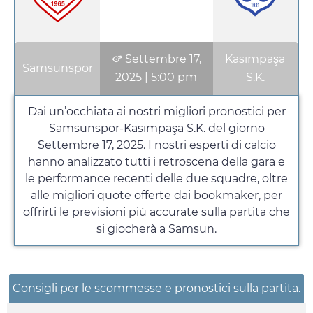
Settembre 17,
Kasımpaşa
Samsunspor
2025
|
5:00 pm
S.K.
Dai un’occhiata ai nostri migliori pronostici per
Samsunspor-Kasımpaşa S.K. del giorno
Settembre 17, 2025
. I nostri esperti di calcio
hanno analizzato tutti i retroscena della gara e
le performance recenti delle due squadre, oltre
alle migliori quote offerte dai bookmaker, per
offrirti le previsioni più accurate sulla partita che
si giocherà a Samsun.
Consigli per le scommesse e pronostici sulla partita.