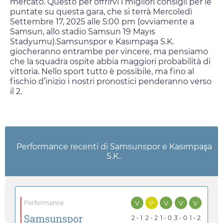
mercato. Questo per offrirvi i migliori consigli per le
puntate su questa gara, che si terrà
Mercoledì
Settembre 17, 2025
alle
5:00 pm
(ovviamente a
Samsun, allo stadio Samsun 19 Mayıs
Stadyumu).Samsunspor e Kasımpaşa S.K.
giocheranno entrambe per vincere, ma pensiamo
che la squadra ospite abbia maggiori probabilità di
vittoria. Nello sport tutto è possibile, ma fino al
fischio d’inizio i nostri pronostici penderanno verso
il 2.
Performance recenti di Samsunspor e Kasımpaşa
S.K..
V
P
V
V
V
Performance
Samsunspor
2 - 1
2 - 2
1 - 0
3 - 0
1 - 2