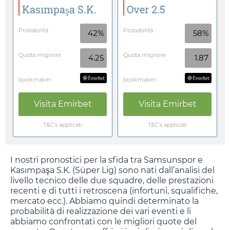
Kasımpaşa S.K.
Over 2.5
Probabilità
Probabilità
42%
58%
Quota migliore
Quota migliore
4.25
1.87
bookmaker
bookmaker
Visita
Emirbet
Visita
Emirbet
T&C's applicati
T&C's applicati
I nostri pronostici per la sfida tra Samsunspor e
Kasımpaşa S.K. (Süper Lig) sono nati dall’analisi del
livello tecnico delle due squadre, delle prestazioni
recenti e di tutti i retroscena (infortuni, squalifiche,
mercato ecc.). Abbiamo quindi determinato la
probabilità di realizzazione dei vari eventi e li
abbiamo confrontati con le migliori quote del