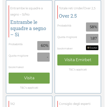
Entrambe le squadre a
Totale reti Under/Over 2,5
segno – Sì/No
Over 2.5
Entrambe le
Probabilità
58%
squadre a segno
– Sì
Quota migliore
1.87
Probabilità
60%
bookmaker
Quota migliore
-
Visita
Emirbet
bookmaker
T&C's applicati
Visita
T&C's applicati
1X2
Consiglio degli esperti