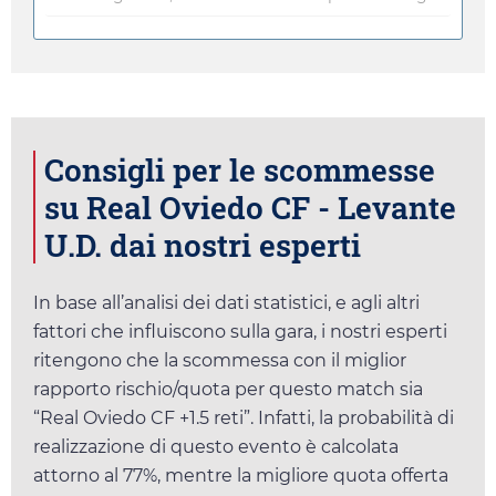
Consigli per le scommesse
su Real Oviedo CF - Levante
U.D. dai nostri esperti
In base all’analisi dei dati statistici, e agli altri
fattori che influiscono sulla gara, i nostri esperti
ritengono che la scommessa con il miglior
rapporto rischio/quota per questo match sia
“Real Oviedo CF +1.5 reti”. Infatti, la probabilità di
realizzazione di questo evento è calcolata
attorno al 77%, mentre la migliore quota offerta