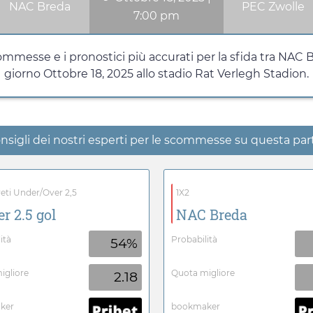
NAC Breda
PEC Zwolle
7:00 pm
commesse e i pronostici più accurati per la sfida tra NAC B
giorno
Ottobre 18, 2025
allo stadio Rat Verlegh Stadion.
onsigli dei nostri esperti per le scommesse su questa part
reti Under/Over 2,5
1X2
r 2.5 gol
NAC Breda
ità
Probabilità
54%
igliore
Quota migliore
2.18
ker
bookmaker