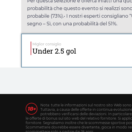
Per questa selezione è offerta infatti una qu
probabilità che questo evento si realizzi sono
probabile (73%).• I nostri esperti consigliano 
segno – Sì, con una probabilità del 51%.
Miglior consiglio
Under 2.5 gol
Nota: tutte le informazioni sul nostro sito Web sono
Tuttavia, a causa delle offerte in continua evoluzion
potrebbero verificarsi delle deviazioni. In particolare,
le offerte di bonus sul sito web del relativo fornitore. Si appli
fornitore. Segnaliamo inoltre che le scommesse sportive po
Scommettere dovrebbe essere divertente, gioca in modo res
scommettere solo a partire dai 18 anni.