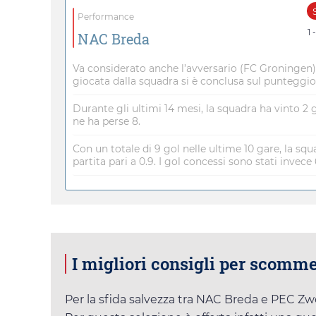
Performance
1 
NAC Breda
Va considerato anche l’avversario (FC Groningen),
giocata dalla squadra si è conclusa sul punteggio d
Durante gli ultimi 14 mesi, la squadra ha vinto 2 
ne ha perse 8.
Con un totale di 9 gol nelle ultime 10 gare, la sq
partita pari a 0.9. I gol concessi sono stati invece 
I migliori consigli per scomm
Per la sfida salvezza tra NAC Breda e PEC Zwol