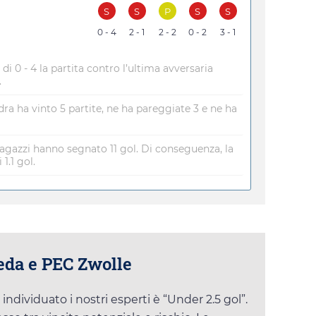
S
S
P
S
S
0 - 4
2 - 1
2 - 2
0 - 2
3 - 1
di 0 - 4 la partita contro l’ultima avversaria
.
dra ha vinto 5 partite, ne ha pareggiate 3 e ne ha
 ragazzi hanno segnato 11 gol. Di conseguenza, la
 1.1 gol.
reda e PEC Zwolle
ndividuato i nostri esperti è “Under 2.5 gol”.