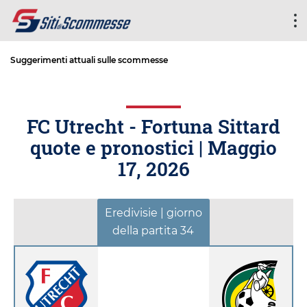
Suggerimenti attuali sulle scommesse
FC Utrecht - Fortuna Sittard
quote e pronostici |
Maggio
17, 2026
Eredivisie | giorno
della partita 34