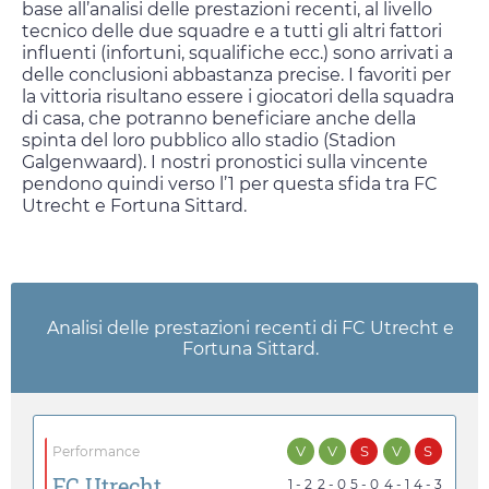
base all’analisi delle prestazioni recenti, al livello
tecnico delle due squadre e a tutti gli altri fattori
influenti (infortuni, squalifiche ecc.) sono arrivati a
delle conclusioni abbastanza precise. I favoriti per
la vittoria risultano essere i giocatori della squadra
di casa, che potranno beneficiare anche della
spinta del loro pubblico allo stadio (Stadion
Galgenwaard). I nostri pronostici sulla vincente
pendono quindi verso l’1 per questa sfida tra FC
Utrecht e Fortuna Sittard.
Analisi delle prestazioni recenti di FC Utrecht e
Fortuna Sittard.
V
V
S
V
S
Performance
FC Utrecht
1 - 2
2 - 0
5 - 0
4 - 1
4 - 3