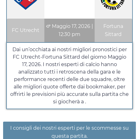
Maggio 17, 2026
|
Fortuna
FC Utrecht
12:30 pm
Sittard
Dai un’occhiata ai nostri migliori pronostici per
FC Utrecht-Fortuna Sittard del giorno
Maggio
17, 2026
. I nostri esperti di calcio hanno
analizzato tutti i retroscena della gara e le
performance recenti delle due squadre, oltre
alle migliori quote offerte dai bookmaker, per
offrirti le previsioni più accurate sulla partita che
si giocherà a .
I consigli dei nostri esperti per le scommesse su
questa partita.