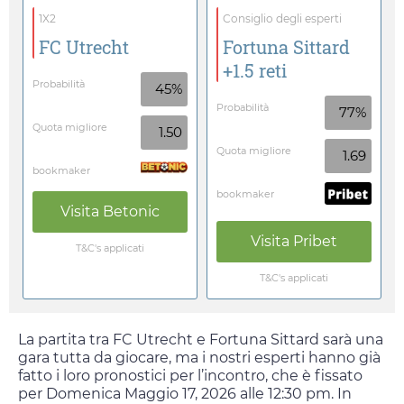
1X2
Consiglio degli esperti
FC Utrecht
Fortuna Sittard
+1.5 reti
Probabilità
45%
Probabilità
77%
Quota migliore
1.50
Quota migliore
1.69
bookmaker
bookmaker
Visita
Betonic
Visita
Pribet
T&C's applicati
T&C's applicati
La partita tra FC Utrecht e Fortuna Sittard sarà una
gara tutta da giocare, ma i nostri esperti hanno già
fatto i loro pronostici per l’incontro, che è fissato
per
Domenica
Maggio 17, 2026
alle
12:30 pm
. In