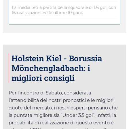
La media reti a partita della squadra è di 1.6 gol, con
16 realizzazioni nelle ultime 10 gare.
Holstein Kiel - Borussia
Mönchengladbach: i
migliori consigli
Per l’incontro di
Sabato
, considerata
l’attendibilità dei nostri pronostici e le migliori
quote del mercato, i nostri esperti pensano che
la puntata migliore sia “Under 3.5 gol”. Infatti, la
probabilità di realizzazione di questo evento è