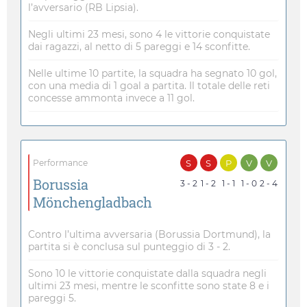
l’avversario (RB Lipsia).
Negli ultimi 23 mesi, sono 4 le vittorie conquistate
dai ragazzi, al netto di 5 pareggi e 14 sconfitte.
Nelle ultime 10 partite, la squadra ha segnato 10 gol,
con una media di 1 goal a partita. Il totale delle reti
concesse ammonta invece a 11 gol.
S
S
P
V
V
Performance
Borussia
3 - 2
1 - 2
1 - 1
1 - 0
2 - 4
Mönchengladbach
Contro l’ultima avversaria (Borussia Dortmund), la
partita si è conclusa sul punteggio di 3 - 2.
Sono 10 le vittorie conquistate dalla squadra negli
ultimi 23 mesi, mentre le sconfitte sono state 8 e i
pareggi 5.