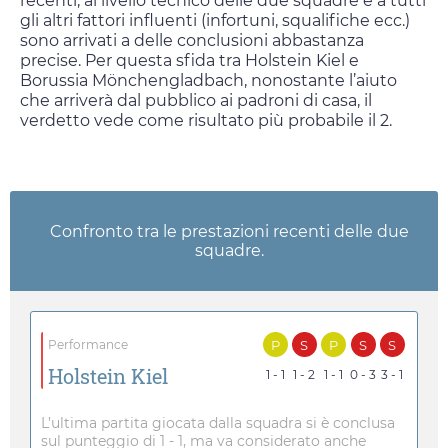
recenti, al livello tecnico delle due squadre e a tutti
gli altri fattori influenti (infortuni, squalifiche ecc.)
sono arrivati a delle conclusioni abbastanza
precise. Per questa sfida tra Holstein Kiel e
Borussia Mönchengladbach, nonostante l’aiuto
che arriverà dal pubblico ai padroni di casa, il
verdetto vede come risultato più probabile il 2.
Confronto tra le prestazioni recenti delle due
squadre.
P
S
P
S
S
Performance
Holstein Kiel
1 - 1
1 - 2
1 - 1
0 - 3
3 - 1
L’ultima partita giocata dalla squadra si è conclusa
sul punteggio di 1 - 1, ma va considerato anche