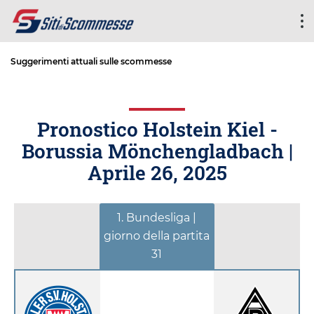
Suggerimenti attuali sulle scommesse
Pronostico Holstein Kiel -
Borussia Mönchengladbach |
Aprile 26, 2025
1. Bundesliga |
giorno della partita
31