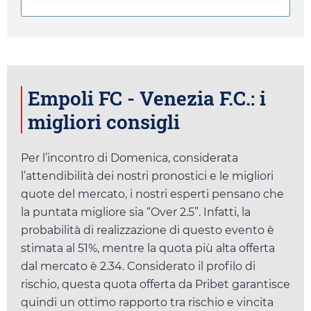
Empoli FC - Venezia F.C.: i
migliori consigli
Per l’incontro di
Domenica
, considerata
l’attendibilità dei nostri pronostici e le migliori
quote del mercato, i nostri esperti pensano che
la puntata migliore sia “Over 2.5”. Infatti, la
probabilità di realizzazione di questo evento è
stimata al 51%, mentre la quota più alta offerta
dal mercato è
2.34
. Considerato il profilo di
rischio, questa quota offerta da
Pribet
garantisce
quindi un ottimo rapporto tra rischio e vincita