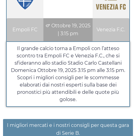
Ottobre 19, 2025
Empoli FC
Venezia F.C.
|
3:15 pm
Il grande calcio torna a Empoli con l’atteso
scontro tra Empoli FC e Venezia F.C., che si
sfideranno allo stadio Stadio Carlo Castellani
Domenica
Ottobre 19, 2025 3:15 pm
alle
3:15 pm
.
Scopri i migliori consigli per le scommesse
elaborati dai nostri esperti sulla base dei
pronostici più attendibili e delle quote più
golose.
I migliori mercati e i nostri consigli per questa gara
di Serie B.