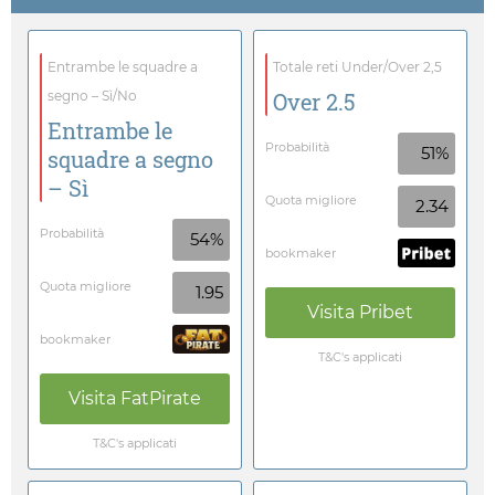
Entrambe le squadre a
Totale reti Under/Over 2,5
segno – Sì/No
Over 2.5
Entrambe le
Probabilità
51%
squadre a segno
– Sì
Quota migliore
2.34
Probabilità
54%
bookmaker
Quota migliore
1.95
Visita
Pribet
bookmaker
T&C's applicati
Visita
FatPirate
T&C's applicati