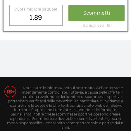
Quota migliore da
20bet
Scommetti
1.89
T&C applicati | 18+
Nota: tutte le informazioni sul nostro sito Web sono state
attentamente controllate. Tuttavia, a causa delle offerte in
continua evoluzione dei fornitori di scommesse sportive,
potrebbero verificarsi delle deviazioni. In particolare, ti invitiamo a
ricontrollare le quote e le offerte di bonus sul sito web del relativo
fornitore. Si applicano i termini e le condizioni del fornitore.
Segnaliamo inoltre che le scommesse sportive possono creare
dipendenza! Scommettere dovrebbe essere divertente, gioca in
modo responsabile! È consentito scommettere solo a partire dai 18
anni.