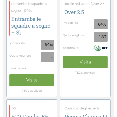
Entrambe le squadre a
Totale reti Under/Over 2,5
segno – Sì/No
Over 2.5
Entrambe le
Probabilità
64%
squadre a segno
– Sì
Quota migliore
1.83
Probabilità
64%
bookmaker
Quota migliore
-
Visita
bookmaker
T&C's applicati
Visita
T&C's applicati
1X2
Consiglio degli esperti
FCV Dender EH
Doppia Chance 12