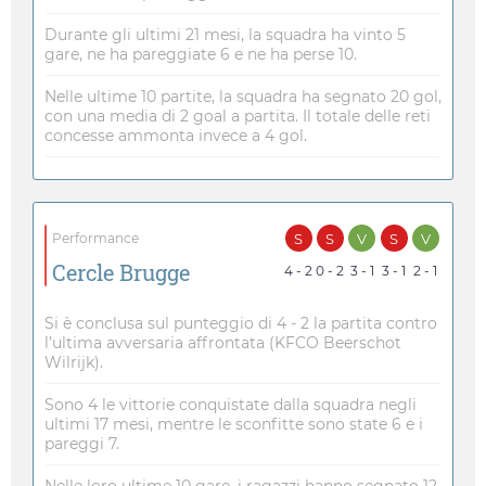
Durante gli ultimi 21 mesi, la squadra ha vinto 5
gare, ne ha pareggiate 6 e ne ha perse 10.
Nelle ultime 10 partite, la squadra ha segnato 20 gol,
con una media di 2 goal a partita. Il totale delle reti
concesse ammonta invece a 4 gol.
S
S
V
S
V
Performance
Cercle Brugge
4 - 2
0 - 2
3 - 1
3 - 1
2 - 1
Si è conclusa sul punteggio di 4 - 2 la partita contro
l’ultima avversaria affrontata (KFCO Beerschot
Wilrijk).
Sono 4 le vittorie conquistate dalla squadra negli
ultimi 17 mesi, mentre le sconfitte sono state 6 e i
pareggi 7.