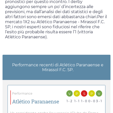
pronostici per questo incontro. I derby
aggiungono sempre un po’ d’incertezza alle
previsioni, ma dall’analisi dei dati statistici e degli
altri fattori sono emersi dati abbastanza chiari.Per il
mercato 1X2 su Atlético Paranaense - Mirassol F.C.
SP, i nostri esperti sono fiduciosi nel riferire che
l’esito più probabile risulta essere l’1 (vittoria
Atlético Paranaense).
Performance recenti di Atlético Paranaense e
Mirassol F.C. SP.
V
P
S
P
V
Performance
Atlético Paranaense
1 - 2
1 - 1
1 - 0
0 - 0
3 - 1