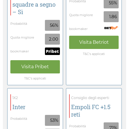
Probabilità
55%
squadre a segno
– Sì
Quota migliore
1.86
Probabilità
56%
bookmaker
Quota migliore
2.00
Visita
Betriot
bookmaker
T&C's applicati
Visita
Pribet
T&C's applicati
1X2
Consiglio degli esperti
Inter
Empoli FC +1.5
reti
Probabilità
53%
Probabilità
71%