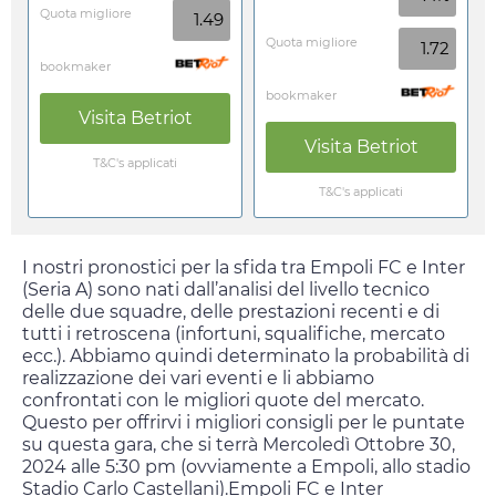
Quota migliore
1.49
Quota migliore
1.72
bookmaker
bookmaker
Visita
Betriot
Visita
Betriot
T&C's applicati
T&C's applicati
I nostri pronostici per la sfida tra Empoli FC e Inter
(Seria A) sono nati dall’analisi del livello tecnico
delle due squadre, delle prestazioni recenti e di
tutti i retroscena (infortuni, squalifiche, mercato
ecc.). Abbiamo quindi determinato la probabilità di
realizzazione dei vari eventi e li abbiamo
confrontati con le migliori quote del mercato.
Questo per offrirvi i migliori consigli per le puntate
su questa gara, che si terrà
Mercoledì
Ottobre 30,
2024
alle
5:30 pm
(ovviamente a Empoli, allo stadio
Stadio Carlo Castellani).Empoli FC e Inter