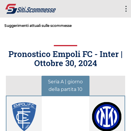
Suggerimenti attuali sulle scommesse
Pronostico Empoli FC - Inter |
Ottobre 30, 2024
Seria A | giorno
della partita 10