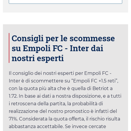
Consigli per le scommesse
su Empoli FC - Inter dai
nostri esperti
Il consiglio dei nostri esperti per Empoli FC -
Inter è di scommettere su “Empoli FC +1.5 reti”,
con la quota più alta che è quella di
Betriot
a
1.72
. In base ai dati a nostra disposizione, e a tutti
i retroscena della partita, la probabilità di
realizzazione del nostro pronostico è infatti del
71%. Considerata la quota offerta, il rischio risulta
abbastanza accettabile. Se invece cercate