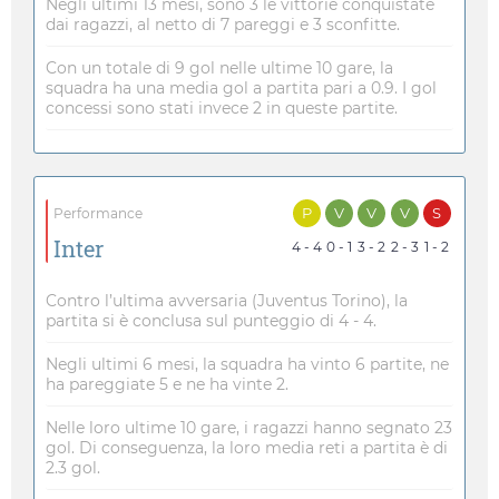
Negli ultimi 13 mesi, sono 3 le vittorie conquistate
dai ragazzi, al netto di 7 pareggi e 3 sconfitte.
Con un totale di 9 gol nelle ultime 10 gare, la
squadra ha una media gol a partita pari a 0.9. I gol
concessi sono stati invece 2 in queste partite.
P
V
V
V
S
Performance
Inter
4 - 4
0 - 1
3 - 2
2 - 3
1 - 2
Contro l’ultima avversaria (Juventus Torino), la
partita si è conclusa sul punteggio di 4 - 4.
Negli ultimi 6 mesi, la squadra ha vinto 6 partite, ne
ha pareggiate 5 e ne ha vinte 2.
Nelle loro ultime 10 gare, i ragazzi hanno segnato 23
gol. Di conseguenza, la loro media reti a partita è di
2.3 gol.