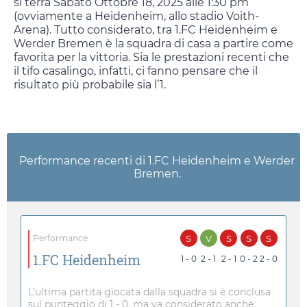
si terrà
Sabato
Ottobre 18, 2025
alle
1:30 pm
(ovviamente a Heidenheim, allo stadio Voith-
Arena). Tutto considerato, tra 1.FC Heidenheim e
Werder Bremen è la squadra di casa a partire come
favorita per la vittoria. Sia le prestazioni recenti che
il tifo casalingo, infatti, ci fanno pensare che il
risultato più probabile sia l’1.
Performance recenti di 1.FC Heidenheim e Werder
Bremen.
S
V
S
S
S
Performance
1.FC Heidenheim
1 - 0
2 - 1
2 - 1
0 - 2
2 - 0
L’ultima partita giocata dalla squadra si è conclusa
sul punteggio di 1 - 0, ma va considerato anche