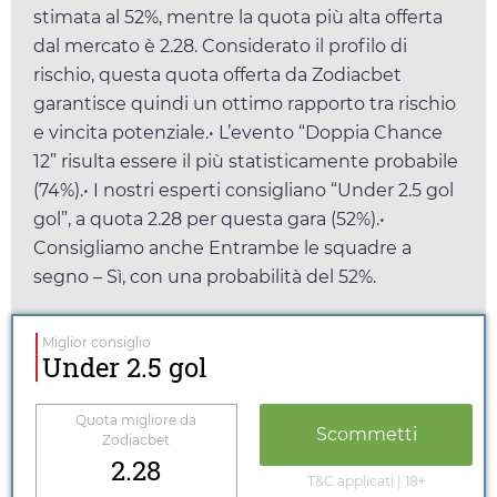
stimata al 52%, mentre la quota più alta offerta
dal mercato è
2.28
. Considerato il profilo di
rischio, questa quota offerta da
Zodiacbet
garantisce quindi un ottimo rapporto tra rischio
e vincita potenziale.• L’evento “Doppia Chance
12” risulta essere il più statisticamente probabile
(74%).• I nostri esperti consigliano “Under 2.5 gol
gol”, a quota
2.28
per questa gara (52%).•
Consigliamo anche Entrambe le squadre a
segno – Sì, con una probabilità del 52%.
Miglior consiglio
Under 2.5 gol
Quota migliore da
Scommetti
Zodiacbet
2.28
T&C applicati | 18+