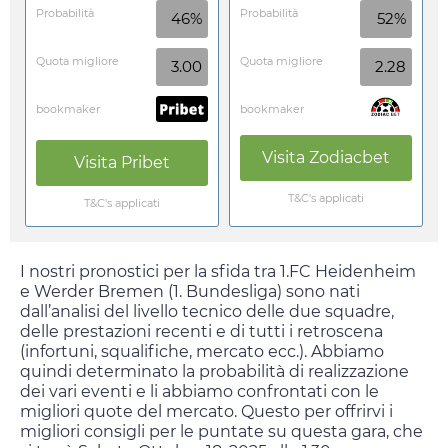
Probabilità
Probabilità
46%
52%
Quota migliore
Quota migliore
3.00
2.28
bookmaker
bookmaker
Visita
Zodiacbet
Visita
Pribet
T&C's applicati
T&C's applicati
I nostri pronostici per la sfida tra 1.FC Heidenheim
e Werder Bremen (1. Bundesliga) sono nati
dall’analisi del livello tecnico delle due squadre,
delle prestazioni recenti e di tutti i retroscena
(infortuni, squalifiche, mercato ecc.). Abbiamo
quindi determinato la probabilità di realizzazione
dei vari eventi e li abbiamo confrontati con le
migliori quote del mercato. Questo per offrirvi i
migliori consigli per le puntate su questa gara, che