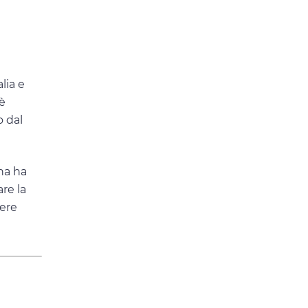
lia e
 è
o dal
na ha
re la
iere