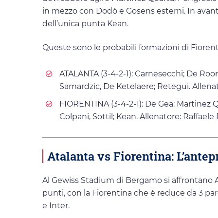
in mezzo con Dodò e Gosens esterni. In avanti
dell’unica punta Kean.
Queste sono le probabili formazioni di Fiorent
ATALANTA (3-4-2-1): Carnesecchi; De Roon
Samardzic, De Ketelaere; Retegui. Allenat
FIORENTINA (3-4-2-1): De Gea; Martinez Q
Colpani, Sottil; Kean. Allenatore: Raffaele 
Atalanta vs Fiorentina: L’ante
Al Gewiss Stadium di Bergamo si affrontano A
punti, con la Fiorentina che è reduce da 3 pa
e Inter.