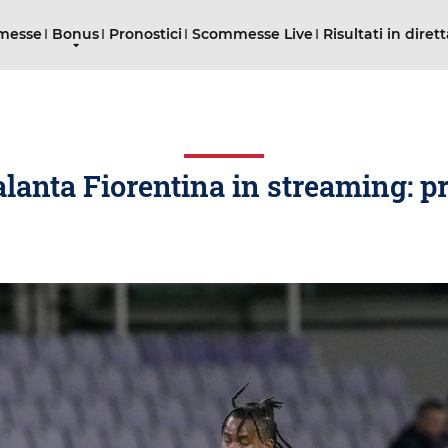
mmesse
Bonus
Pronostici
Scommesse Live
Risultati in diret
lanta Fiorentina in streaming: pr