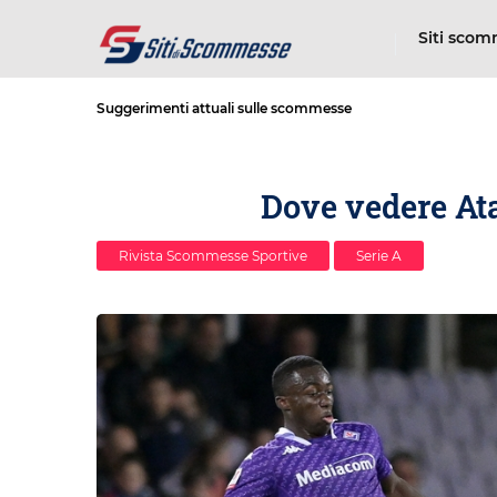
Siti sco
Suggerimenti attuali sulle scommesse
Dove vedere Ata
Rivista Scommesse Sportive
Serie A