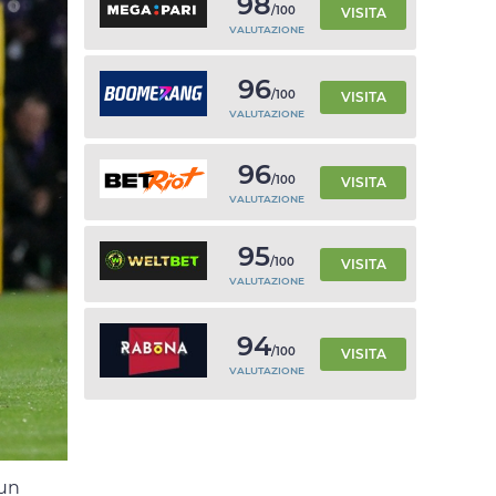
98
/100
VISITA
VALUTAZIONE
96
/100
VISITA
VALUTAZIONE
96
/100
VISITA
VALUTAZIONE
95
/100
VISITA
VALUTAZIONE
94
/100
VISITA
VALUTAZIONE
 un