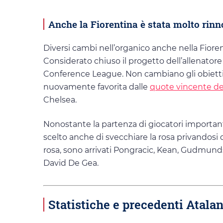
Anche la Fiorentina è stata molto rin
Diversi cambi nell’organico anche nella Fioren
Considerato chiuso il progetto dell’allenatore 
Conference League. Non cambiano gli obiettivi 
nuovamente favorita dalle
quote vincente de
Chelsea.
Nonostante la partenza di giocatori importan
scelto anche di svecchiare la rosa privandosi 
rosa, sono arrivati Pongracic, Kean, Gudmundss
David De Gea.
Statistiche e precedenti Atala