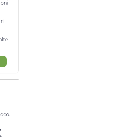
ioni
ri
alte
ioco.
o