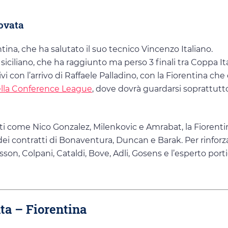
novata
tina, che ha salutato il suo tecnico Vincenzo Italiano.
siciliano, che ha raggiunto ma perso 3 finali tra Coppa Ita
con l’arrivo di Raffaele Palladino, con la Fiorentina che
lla Conference League
, dove dovrà guardarsi soprattutt
ti come Nico Gonzalez, Milenkovic e Amrabat, la Fiorenti
dei contratti di Bonaventura, Duncan e Barak. Per rinforza
on, Colpani, Cataldi, Bove, Adli, Gosens e l’esperto port
nta – Fiorentina