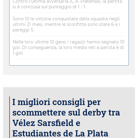
Contro l’ultima avversaria (C.A. Platense), la partita
si è conclusa sul punteggio di 1 - 1.
Sono 10 le vittorie conquistate dalla squadra negli
ultimi 21 mesi, mentre le sconfitte sono state 6 e i
pareggi 5.
Nelle loro ultime 10 gare, i ragazzi hanno segnato 10
gol. Di conseguenza, la loro media reti a partita è di
1 gol.
I migliori consigli per
scommettere sul derby tra
Vélez Sarsfield e
Estudiantes de La Plata