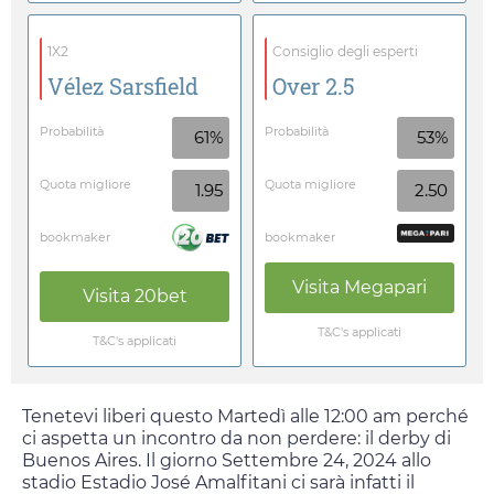
1X2
Consiglio degli esperti
Vélez Sarsfield
Over 2.5
Probabilità
Probabilità
61%
53%
Quota migliore
Quota migliore
1.95
2.50
bookmaker
bookmaker
Visita
Megapari
Visita
20bet
T&C's applicati
T&C's applicati
Tenetevi liberi questo
Martedì
alle
12:00 am
perché
ci aspetta un incontro da non perdere: il derby di
Buenos Aires. Il giorno
Settembre 24, 2024
allo
stadio Estadio José Amalfitani ci sarà infatti il