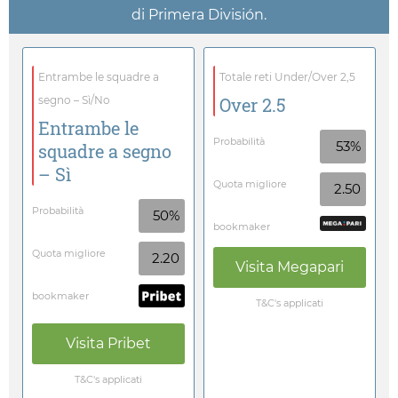
di Primera División.
Entrambe le squadre a
Totale reti Under/Over 2,5
segno – Sì/No
Over 2.5
Entrambe le
Probabilità
53%
squadre a segno
– Sì
Quota migliore
2.50
Probabilità
50%
bookmaker
Quota migliore
2.20
Visita
Megapari
bookmaker
T&C's applicati
Visita
Pribet
T&C's applicati