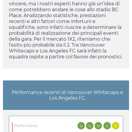
vincere, ma i nostri esperti hanno già un’idea di
come potrebbero andare le cose allo stadio BC
Place. Analizzando statistiche, prestazioni
recenti e altri fattori come infortuni e
squalifiche, sono infatti riuscire a determinare la
probabilità di realizzazione dei principali eventi
della gara. Per il mercato 1X2, riteniamo che
l’esito più probabile sia il 2. Tra Vancouver
Whitecaps e Los Angeles FC sarà infatti la
squadra ospite a partire col favore dei pronostici.
Performance recenti di Vancouver Whitecaps e
Los Angeles FC.
V
V
V
V
P
Performance