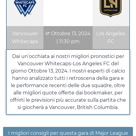
Vancouver
Ottobre 13, 2024
Los Angeles
Whitecaps
|
11:30 pm
FC
Dai un’occhiata ai nostri migliori pronostici per
Vancouver Whitecaps-Los Angeles FC del
giorno
Ottobre 13, 2024
. I nostri esperti di calcio
hanno analizzato tutti i retroscena della gara e
le performance recenti delle due squadre, oltre
alle migliori quote offerte dai bookmaker, per
offrirti le previsioni più accurate sulla partita che
si giocherà a Vancouver, British Columbia.
I migliori consigli per questa gara di Major League