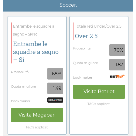
Soccer.
Entrambe le squadre a
Totale reti Under/Over 2,5
segno – Sì/No
Over 2.5
Entrambe le
Probabilità
70%
squadre a segno
– Sì
Quota migliore
1.57
Probabilità
68%
bookmaker
Quota migliore
1.49
Visita
Betriot
bookmaker
T&C's applicati
Visita
Megapari
T&C's applicati