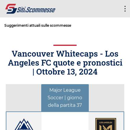
Suggerimenti attuali sulle scommesse
Vancouver Whitecaps - Los
Angeles FC quote e pronostici
|
Ottobre 13, 2024
Major League
Soccer | giorno
della partita 37