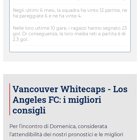
Negli ultimi 6 mesi, la squadra ha vinto 12 partite, ne
ha pareggiate 6 e ne ha vinte 4.
Nelle loro ultime 10 gare, i ragazzi hanno segnato 23
gol. Di conseguenza, la loro media reti a partita è di
2.3 gol.
Vancouver Whitecaps - Los
Angeles FC: i migliori
consigli
Per l’incontro di
Domenica
, considerata
l’attendibilità dei nostri pronostici e le migliori