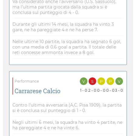
Va considerato anche l’avversario (U.S. Sassuolo),
ma l’ultima partita giocata dalla squadra si è
conclusa sul punteggio di 4 - 0.
Durante gli ultimi 14 mesi, la squadra ha vinto 3
gare, ne ha pareggiate 4 e ne ha perse 7.
Nelle ultime 10 partite, la squadra ha segnato 6 gol,
con una media di 0.6 goal a partita. Il totale delle
reti concesse ammonta invece a 8 gol.
V
S
P
P
V
Performance
Carrarese Calcio
1 - 0
2 - 0
0 - 0
0 - 0
3 - 0
Contro l’ultima avversaria (A.C. Pisa 1909), la partita
si è conclusa sul punteggio di 1 - 0.
Negli ultimi 6 mesi, la squadra ha vinto 4 partite, ne
ha pareggiate 4 e ne ha vinte 6.