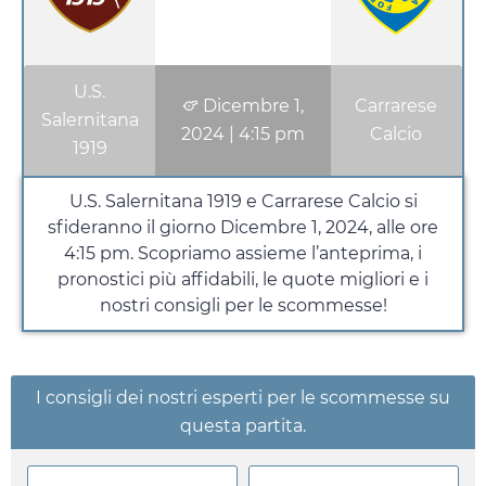
U.S.
Dicembre 1,
Carrarese
Salernitana
2024
|
4:15 pm
Calcio
1919
U.S. Salernitana 1919 e Carrarese Calcio si
sfideranno il giorno
Dicembre 1, 2024
, alle ore
4:15 pm
. Scopriamo assieme l’anteprima, i
pronostici più affidabili, le quote migliori e i
nostri consigli per le scommesse!
I consigli dei nostri esperti per le scommesse su
questa partita.