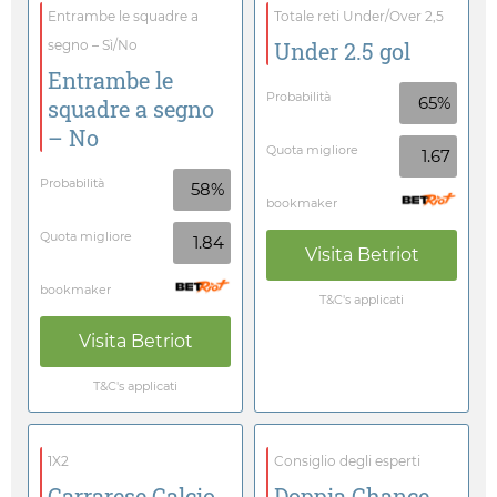
Entrambe le squadre a
Totale reti Under/Over 2,5
segno – Sì/No
Under 2.5 gol
Entrambe le
Probabilità
65%
squadre a segno
– No
Quota migliore
1.67
Probabilità
58%
bookmaker
Quota migliore
1.84
Visita
Betriot
bookmaker
T&C's applicati
Visita
Betriot
T&C's applicati
1X2
Consiglio degli esperti
Carrarese Calcio
Doppia Chance