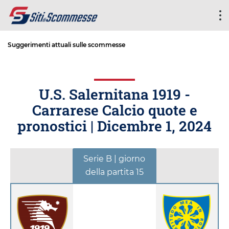
Suggerimenti attuali sulle scommesse
U.S. Salernitana 1919 -
Carrarese Calcio quote e
pronostici |
Dicembre 1, 2024
Serie B | giorno
della partita 15