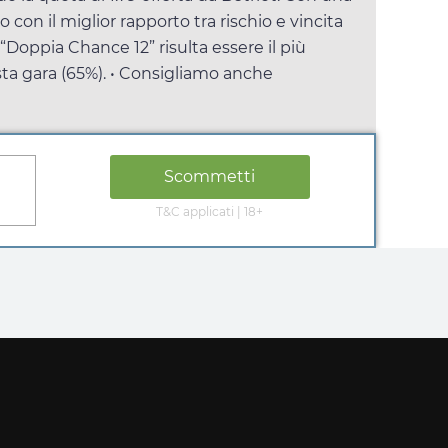
 con il miglior rapporto tra rischio e vincita
o “Doppia Chance 12” risulta essere il più
ta gara (65%). • Consigliamo anche
Scommetti
T&C applicati | 18+