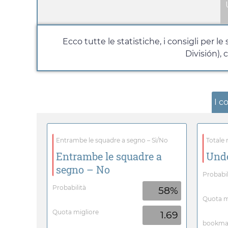
Ecco tutte le statistiche, i consigli per 
División), 
I c
Entrambe le squadre a segno – Sì/No
Totale 
Entrambe le squadre a
Unde
segno – No
Probabil
Probabilità
58%
Quota m
Quota migliore
1.69
bookma