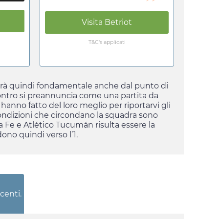
Visita
Betriot
T&C's applicati
rà quindi fondamentale anche dal punto di
contro si preannuncia come una partita da
anno fatto del loro meglio per riportarvi gli
 condizioni che circondano la squadra sono
 Fe e Atlético Tucumán risulta essere la
ono quindi verso l’1.
centi.