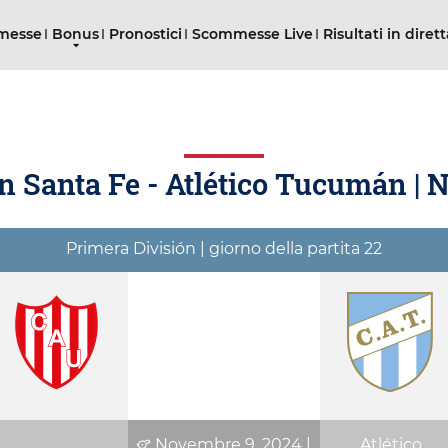
mmesse
Bonus
Pronostici
Scommesse Live
Risultati in diret
n Santa Fe - Atlético Tucumán |
N
Primera División | giorno della partita 22
Novembre 9, 2024
|
Atlético