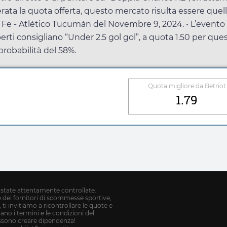
rata la quota offerta, questo mercato risulta essere quello
 Fe - Atlético Tucumán del
Novembre 9, 2024
. • L’event
perti consigliano “Under 2.5 gol gol”, a quota
1.50
per ques
robabilità del 58%.
Quota migliore da
Betriot
1.79
 state attentamente controllate.
e dei fornitori di scommesse sportive,
 ti invitiamo a ricontrollare le quote e
cano i termini e le condizioni del
ssono creare dipendenza!