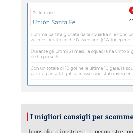
Performance
3 
Unión Santa Fe
L’ultima partita giocata dalla squadra si è conclu
va considerato anche l’avversario (C.A. Independie
Durante gli ultimi 21 mesi, la squadra ha vinto 9 
ne ha perse 6.
Con un totale di 10 gol nelle ultime 10 gare, la s
partita pari a 1. I gol concessi sono stati invece 4 
I migliori consigli per scomme
Il consiglio dei nostri esperti per questo sc