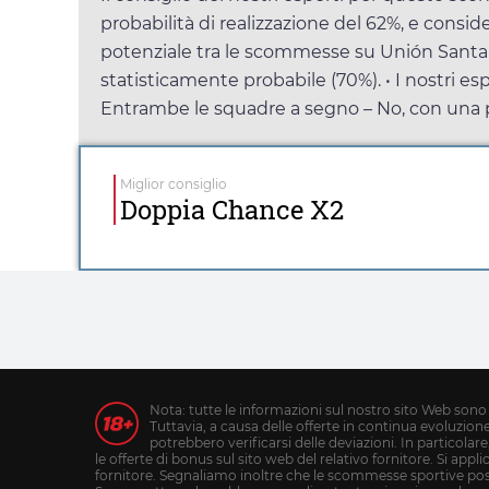
probabilità di realizzazione del 62%, e conside
potenziale tra le scommesse su Unión Santa
statisticamente probabile (70%). • I nostri es
Entrambe le squadre a segno – No, con una p
Miglior consiglio
Doppia Chance X2
Nota: tutte le informazioni sul nostro sito Web sono
Tuttavia, a causa delle offerte in continua evoluzion
potrebbero verificarsi delle deviazioni. In particolare,
le offerte di bonus sul sito web del relativo fornitore. Si appli
fornitore. Segnaliamo inoltre che le scommesse sportive po