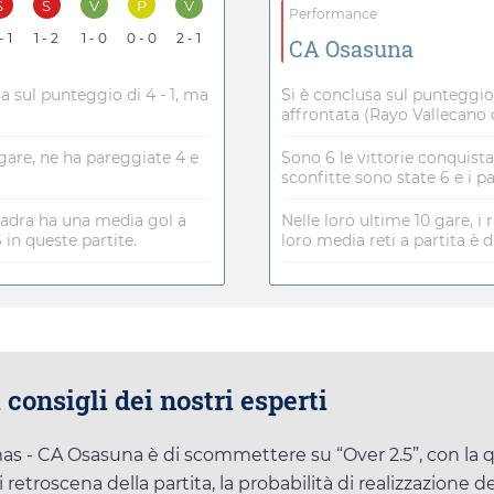
S
S
V
P
V
Performance
- 1
1 - 2
1 - 0
0 - 0
2 - 1
CA Osasuna
a sul punteggio di 4 - 1, ma
Si è conclusa sul punteggio d
affrontata (Rayo Vallecano 
 gare, ne ha pareggiate 4 e
Sono 6 le vittorie conquista
sconfitte sono state 6 e i p
quadra ha una media gol a
Nelle loro ultime 10 gare, i
6 in queste partite.
loro media reti a partita è di
consigli dei nostri esperti
lmas - CA Osasuna è di scommettere su “Over 2.5”, con la q
 i retroscena della partita, la probabilità di realizzazione 