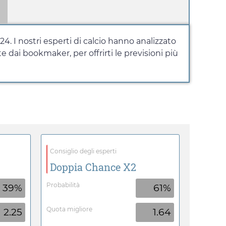
024
. I nostri esperti di calcio hanno analizzato
e dai bookmaker, per offrirti le previsioni più
Consiglio degli esperti
Doppia Chance X2
Probabilità
39%
61%
Quota migliore
2.25
1.64