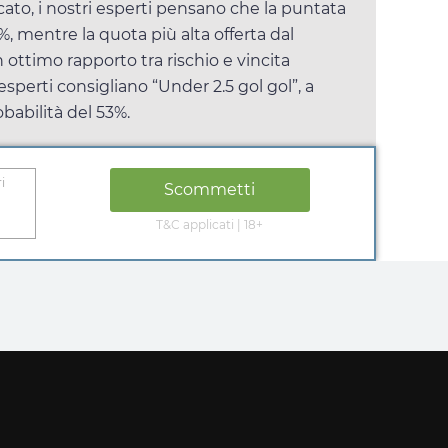
rcato, i nostri esperti pensano che la puntata
%, mentre la quota più alta offerta dal
ottimo rapporto tra rischio e vincita
esperti consigliano “Under 2.5 gol gol”, a
abilità del 53%.
i
Scommetti
T&C applicati | 18+