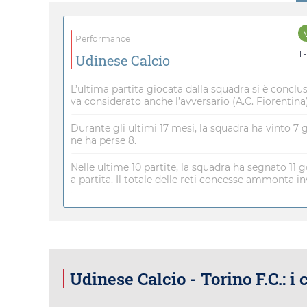
Performance
1 
Udinese Calcio
L’ultima partita giocata dalla squadra si è conclus
va considerato anche l’avversario (A.C. Fiorentina)
Durante gli ultimi 17 mesi, la squadra ha vinto 7 
ne ha perse 8.
Nelle ultime 10 partite, la squadra ha segnato 11 g
a partita. Il totale delle reti concesse ammonta in
Udinese Calcio - Torino F.C.: i 