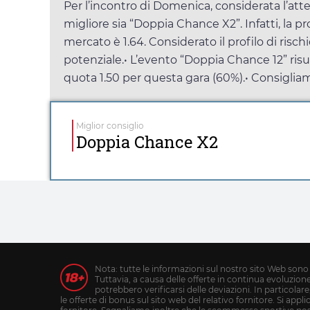
Per l’incontro di
Domenica
, considerata l’att
migliore sia “Doppia Chance X2”. Infatti, la pr
mercato è
1.64
. Considerato il profilo di risc
potenziale.• L’evento “Doppia Chance 12” risult
quota
1.50
per questa gara (60%).• Consiglia
Miglior consiglio
Doppia Chance X2
Nota: tutte le informazioni sul nostro sito Web sono
Tuttavia, a causa delle offerte in continua evoluzion
potrebbero verificarsi delle deviazioni. In particolare,
le offerte di bonus sul sito web del relativo fornitore. Si appli