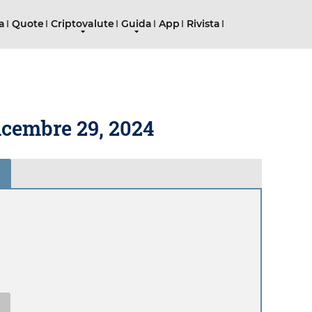
ta
Quote
Criptovalute
Guida
App
Rivista
icembre 29, 2024