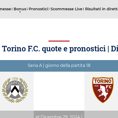
mmesse
Bonus
Pronostici
Scommesse Live
Risultati in diret
 Torino F.C. quote e pronostici |
D
Seria A | giorno della partita 18
Dicembre 29, 2024
|