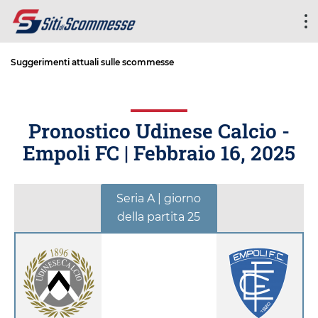
Suggerimenti attuali sulle scommesse
Pronostico Udinese Calcio -
Empoli FC |
Febbraio 16, 2025
Seria A | giorno
della partita 25