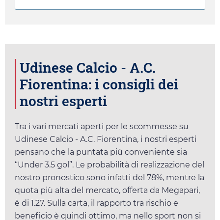
Udinese Calcio - A.C.
Fiorentina: i consigli dei
nostri esperti
Tra i vari mercati aperti per le scommesse su
Udinese Calcio - A.C. Fiorentina, i nostri esperti
pensano che la puntata più conveniente sia
“Under 3.5 gol”. Le probabilità di realizzazione del
nostro pronostico sono infatti del 78%, mentre la
quota più alta del mercato, offerta da
Megapari
,
è di
1.27
. Sulla carta, il rapporto tra rischio e
beneficio è quindi ottimo, ma nello sport non si