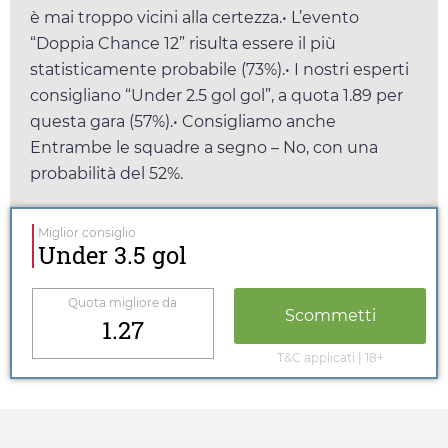
è mai troppo vicini alla certezza.• L’evento
“Doppia Chance 12” risulta essere il più
statisticamente probabile (73%).• I nostri esperti
consigliano “Under 2.5 gol gol”, a quota
1.89
per
questa gara (57%).• Consigliamo anche
Entrambe le squadre a segno – No, con una
probabilità del 52%.
Miglior consiglio
Under 3.5 gol
Quota migliore da
Scommetti
1.27
T&C applicati | 18+