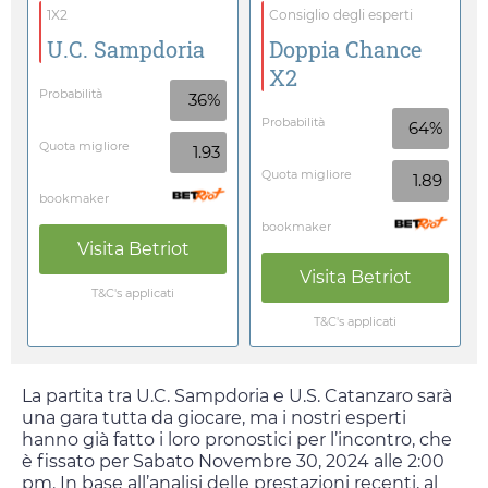
1X2
Consiglio degli esperti
U.C. Sampdoria
Doppia Chance
X2
Probabilità
36%
Probabilità
64%
Quota migliore
1.93
Quota migliore
1.89
bookmaker
bookmaker
Visita
Betriot
Visita
Betriot
T&C's applicati
T&C's applicati
La partita tra U.C. Sampdoria e U.S. Catanzaro sarà
una gara tutta da giocare, ma i nostri esperti
hanno già fatto i loro pronostici per l’incontro, che
è fissato per
Sabato
Novembre 30, 2024
alle
2:00
pm
. In base all’analisi delle prestazioni recenti, al