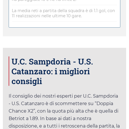
La media reti a partita della squadra è di 1.1 gol, con
11 realizzazioni nelle ultime 10 gare.
U.C. Sampdoria - U.S.
Catanzaro: i migliori
consigli
Il consiglio dei nostri esperti per U.C. Sampdoria
- U.S. Catanzaro è di scommettere su “Doppia
Chance X2”, con la quota più alta che è quella di
Betriot
a
1.89
. In base ai dati a nostra
disposizione, e a tutti i retroscena della partita, la