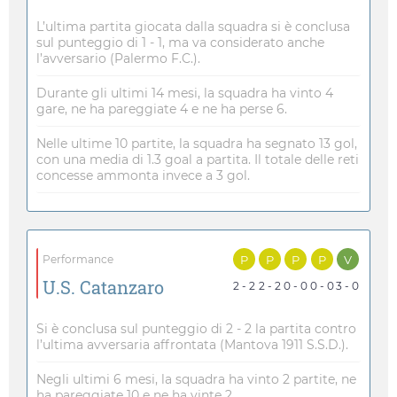
L’ultima partita giocata dalla squadra si è conclusa
sul punteggio di 1 - 1, ma va considerato anche
l’avversario (Palermo F.C.).
Durante gli ultimi 14 mesi, la squadra ha vinto 4
gare, ne ha pareggiate 4 e ne ha perse 6.
Nelle ultime 10 partite, la squadra ha segnato 13 gol,
con una media di 1.3 goal a partita. Il totale delle reti
concesse ammonta invece a 3 gol.
P
P
P
P
V
Performance
U.S. Catanzaro
2 - 2
2 - 2
0 - 0
0 - 0
3 - 0
Si è conclusa sul punteggio di 2 - 2 la partita contro
l’ultima avversaria affrontata (Mantova 1911 S.S.D.).
Negli ultimi 6 mesi, la squadra ha vinto 2 partite, ne
ha pareggiate 10 e ne ha vinte 2.