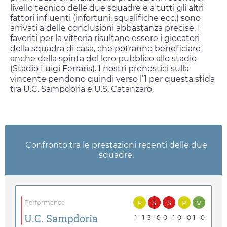
livello tecnico delle due squadre e a tutti gli altri
fattori influenti (infortuni, squalifiche ecc.) sono
arrivati a delle conclusioni abbastanza precise. I
favoriti per la vittoria risultano essere i giocatori
della squadra di casa, che potranno beneficiare
anche della spinta del loro pubblico allo stadio
(Stadio Luigi Ferraris). I nostri pronostici sulla
vincente pendono quindi verso l’1 per questa sfida
tra U.C. Sampdoria e U.S. Catanzaro.
Confronto tra le prestazioni recenti delle due
squadre.
P
S
S
P
V
Performance
U.C. Sampdoria
1 - 1
3 - 0
0 - 1
0 - 0
1 - 0