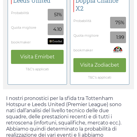
Leeds United
Doppia Chance
X2
Probabilità
51%
Probabilità
75%
Quota migliore
4.10
Quota migliore
1.99
bookmaker
bookmaker
Visita
Emirbet
Visita
Zodiacbet
T&C's applicati
T&C's applicati
I nostri pronostici per la sfida tra Tottenham
Hotspur e Leeds United (Premier League) sono
nati dall’analisi del livello tecnico delle due
squadre, delle prestazioni recenti e di tutti i
retroscena (infortuni, squalifiche, mercato ecc.).
Abbiamo quindi determinato la probabilità di
realizzazione dei vari eventi e li abbiamo