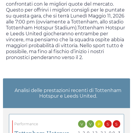
confrontati con le migliori quote del mercato.
Questo per offrirvi i migliori consigli per le puntate
su questa gara, che si terrà
Lunedì
Maggio 11, 2026
alle
7:00 pm
(ovviamente a Tottenham, allo stadio
Tottenham Hotspur Stadium).Tottenham Hotspur
e Leeds United giocheranno entrambe per
vincere, ma pensiamo che la squadra ospite abbia
maggiori probabilità di vittoria. Nello sport tutto è
possibile, ma fino al fischio d’inizio i nostri
pronostici penderanno verso il 2.
Analisi delle prestazioni recenti di Tottenham
Hotspur e Leeds United.
V
V
P
S
S
Performance
1 - 2
0 - 1
2 - 2
1 - 0
0 - 3