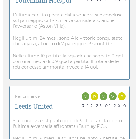
Tottenham Hotspur
L’ultima partita giocata dalla squadra si è conclusa
sul punteggio di 1 - 2, ma va considerato anche
l’avversario (Aston Villa).
Negli ultimi 24 mesi, sono 4 le vittorie conquistate
dai ragazzi, al netto di 7 pareggi e 13 sconfitte.
Nelle ultime 10 partite, la squadra ha segnato 9 gol,
con una media di 0.9 goal a partita. Il totale delle
reti concesse ammonta invece a 14 gol.
V
P
V
V
P
Performance
Leeds United
3 - 1
2 - 2
3 - 0
1 - 2
0 - 0
Si è conclusa sul punteggio di 3 - 1 la partita contro
l’ultima avversaria affrontata (Burnley F.C.).
Negli ultimi 6 mesi, la squadra ha vinto 7 partite, ne