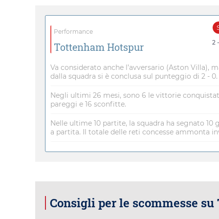
Performance
2 
Tottenham Hotspur
Va considerato anche l’avversario (Aston Villa), m
dalla squadra si è conclusa sul punteggio di 2 - 0.
Negli ultimi 26 mesi, sono 6 le vittorie conquistate
pareggi e 16 sconfitte.
Nelle ultime 10 partite, la squadra ha segnato 10 
a partita. Il totale delle reti concesse ammonta in
Consigli per le scommesse su 