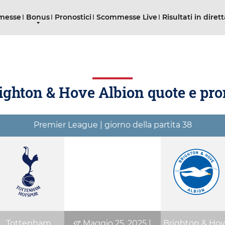
mmesse
Bonus
Pronostici
Scommesse Live
Risultati in diret
ghton & Hove Albion quote e pron
Premier League | giorno della partita 38
Tottenham
Maggio 25, 2025
|
Brighton & Ho