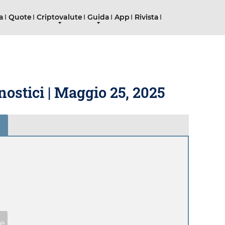
ta
Quote
Criptovalute
Guida
App
Rivista
ostici |
Maggio 25, 2025
ve