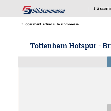
Siti sco
Suggerimenti attuali sulle scommesse
Tottenham Hotspur - Bri