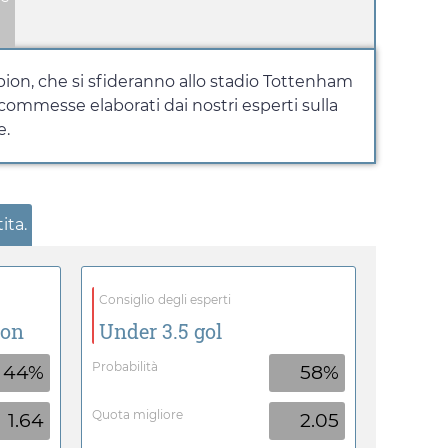
ion, che si sfideranno allo stadio Tottenham
e scommesse elaborati dai nostri esperti sulla
e.
ita.
Consiglio degli esperti
ion
Under 3.5 gol
Probabilità
44%
58%
Quota migliore
1.64
2.05