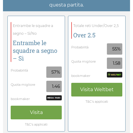
questa partita.
Entrambe le squadre a
Totale reti Under/Over 2,5
segno – Sì/No
Over 2.5
Entrambe le
Probabilità
55%
squadre a segno
– Sì
Quota migliore
1.58
Probabilità
57%
bookmaker
Quota migliore
1.46
Visita
Weltbet
bookmaker
T&C's applicati
Visita
T&C's applicati