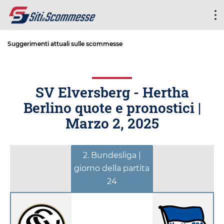
Suggerimenti attuali sulle scommesse
SV Elversberg - Hertha
Berlino quote e pronostici |
Marzo 2, 2025
2. Bundesliga |
giorno della partita
24