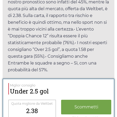
nostro pronostico sono infatti del 45%, mentre la
quota più alta del mercato, offerta da
Weltbet
, è
di
2.38
. Sulla carta, il rapporto tra rischio e
beneficio è quindi ottimo, ma nello sport non si
è mai troppo vicini alla certezza.• L’evento
“Doppia Chance 12” risulta essere il più
statisticamente probabile (76%).• I nostri esperti
consigliano “Over 2.5 gol”, a quota
1.58
per
questa gara (55%).• Consigliamo anche
Entrambe le squadre a segno – Sì, con una
probabilità del 57%.
Miglior consiglio
Under 2.5 gol
Quota migliore da
Weltbet
Scommetti
2.38