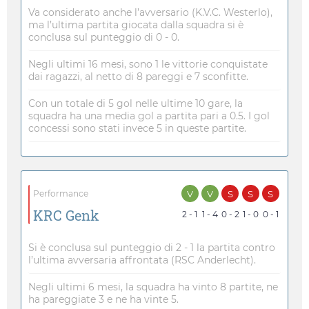
Va considerato anche l’avversario (K.V.C. Westerlo),
ma l’ultima partita giocata dalla squadra si è
conclusa sul punteggio di 0 - 0.
Negli ultimi 16 mesi, sono 1 le vittorie conquistate
dai ragazzi, al netto di 8 pareggi e 7 sconfitte.
Con un totale di 5 gol nelle ultime 10 gare, la
squadra ha una media gol a partita pari a 0.5. I gol
concessi sono stati invece 5 in queste partite.
V
V
S
S
S
Performance
KRC Genk
2 - 1
1 - 4
0 - 2
1 - 0
0 - 1
Si è conclusa sul punteggio di 2 - 1 la partita contro
l’ultima avversaria affrontata (RSC Anderlecht).
Negli ultimi 6 mesi, la squadra ha vinto 8 partite, ne
ha pareggiate 3 e ne ha vinte 5.