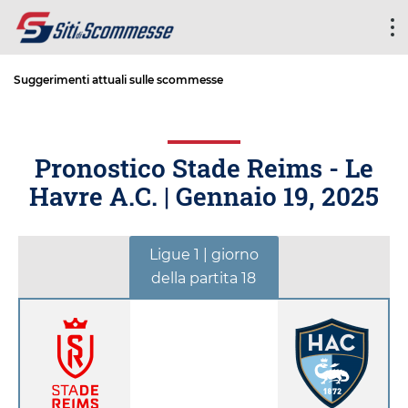
Suggerimenti attuali sulle scommesse
Pronostico Stade Reims - Le
Havre A.C. |
Gennaio 19, 2025
Ligue 1 | giorno
della partita 18