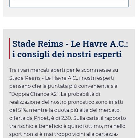
Stade Reims - Le Havre A.C.:
i consigli dei nostri esperti
Tra i vari mercati aperti per le scommesse su
Stade Reims - Le Havre A.C., i nostri esperti
pensano che la puntata più conveniente sia
“Doppia Chance X2”. Le probabilità di
realizzazione del nostro pronostico sono infatti
del 51%, mentre la quota più alta del mercato,
offerta da
Pribet
, è di
2.30
. Sulla carta, il rapporto
tra rischio e beneficio è quindi ottimo, ma nello
sport non si è mai troppo vicini alla certezza.•