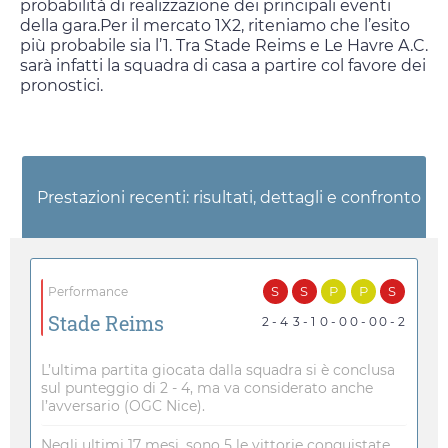
probabilità di realizzazione dei principali eventi
della gara.Per il mercato 1X2, riteniamo che l’esito
più probabile sia l’1. Tra Stade Reims e Le Havre A.C.
sarà infatti la squadra di casa a partire col favore dei
pronostici.
Prestazioni recenti: risultati, dettagli e confronto
S
S
P
P
S
Performance
Stade Reims
2 - 4
3 - 1
0 - 0
0 - 0
0 - 2
L’ultima partita giocata dalla squadra si è conclusa
sul punteggio di 2 - 4, ma va considerato anche
l’avversario (OGC Nice).
Negli ultimi 17 mesi, sono 5 le vittorie conquistate