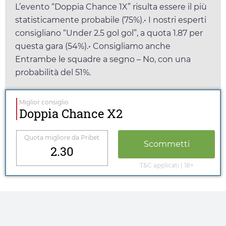
L’evento “Doppia Chance 1X” risulta essere il più
statisticamente probabile (75%).• I nostri esperti
consigliano “Under 2.5 gol gol”, a quota
1.87
per
questa gara (54%).• Consigliamo anche
Entrambe le squadre a segno – No, con una
probabilità del 51%.
Miglior consiglio
Doppia Chance X2
Quota migliore da
Pribet
Scommetti
2.30
T&C applicati | 18+