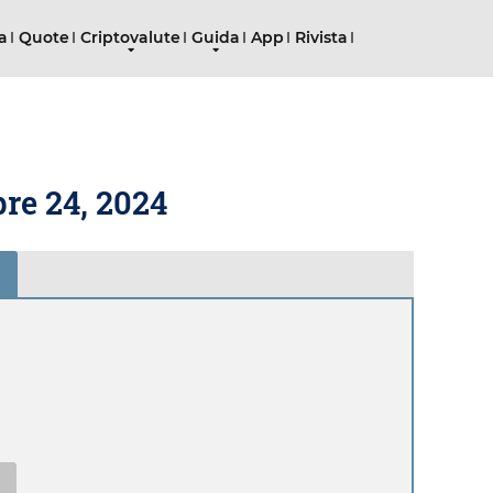
ta
Quote
Criptovalute
Guida
App
Rivista
e 24, 2024