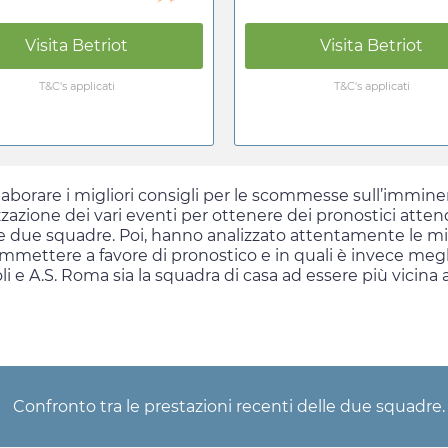
Visita
Betriot
Visita
Betriot
T&C's applicati
T&C's applicati
laborare i migliori consigli per le scommesse sull’immine
zzazione dei vari eventi per ottenere dei pronostici attendi
elle due squadre. Poi, hanno analizzato attentamente le m
mmettere a favore di pronostico e in quali è invece meglio
i e A.S. Roma sia la squadra di casa ad essere più vicina al
Confronto tra le prestazioni recenti delle due squadre.