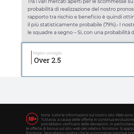
Tra i vari mercati aperti per le scommesse su
probabilità di realizzazione del nostro pronos
rapporto tra rischio e beneficio è quindi otti
il più statisticamente probabile (79%).• I nost
le squadre a segno – Sì, con una probabilità d
Miglior consiglio
Over 2.5
Nota: tutte le informazioni sul nostro sito Web sono
Tuttavia, a causa delle offerte in continua evoluzion
potrebbero verificarsi delle deviazioni. In particolare,
le offerte di bonus sul sito web del relativo fornitore. Si appli
fornitore. Segnaliamo inoltre che le scommesse sportive po