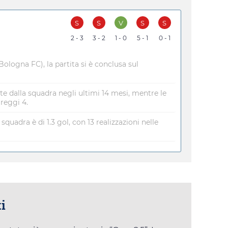
S
S
V
S
S
2 - 3
3 - 2
1 - 0
5 - 1
0 - 1
Bologna FC), la partita si è conclusa sul
te dalla squadra negli ultimi 14 mesi, mentre le
areggi 4.
 squadra è di 1.3 gol, con 13 realizzazioni nelle
i