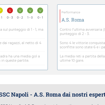
P
S
V
V
V
Performance
- 1
0 - 3
0 - 2
1 - 0
0 - 1
A.S. Roma
a sul punteggio di 1 - 1, ma
Contro l’ultima avversaria (
punteggio di 2 - 3.
 dai ragazzi, al netto di 4
Sono 4 le vittorie conquista
sconfitte sono state 6 e i p
quadra ha una media gol a
La media reti a partita della
5 in queste partite.
ultime 10 gare.
SC Napoli - A.S. Roma dai nostri espert