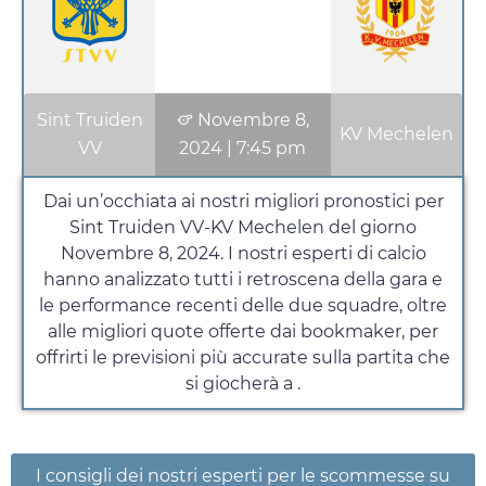
Sint Truiden
Novembre 8,
KV Mechelen
VV
2024
|
7:45 pm
Dai un’occhiata ai nostri migliori pronostici per
Sint Truiden VV-KV Mechelen del giorno
Novembre 8, 2024
. I nostri esperti di calcio
hanno analizzato tutti i retroscena della gara e
le performance recenti delle due squadre, oltre
alle migliori quote offerte dai bookmaker, per
offrirti le previsioni più accurate sulla partita che
si giocherà a .
I consigli dei nostri esperti per le scommesse su