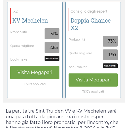
1X2
Consiglio degli esperti
KV Mechelen
Doppia Chance
X2
Probabilità
51%
Probabilità
73%
Quota migliore
2.65
Quota migliore
1.50
bookmaker
bookmaker
Visita
Megapari
Visita
Megapari
T&C's applicati
T&C's applicati
La partita tra Sint Truiden VV e KV Mechelen sarà
una gara tutta da giocare, ma i nostri esperti
hanno già fatto i loro pronostici per l’incontro, che