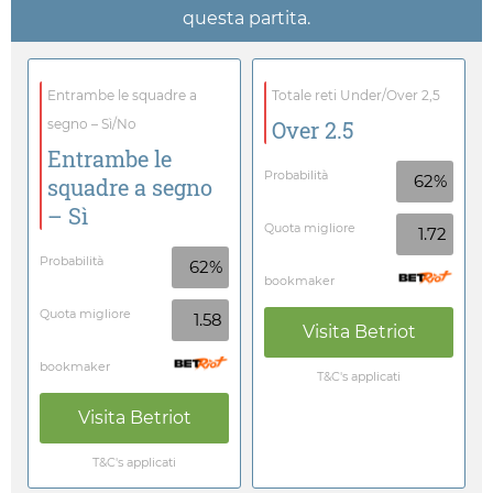
questa partita.
Entrambe le squadre a
Totale reti Under/Over 2,5
segno – Sì/No
Over 2.5
Entrambe le
Probabilità
62%
squadre a segno
– Sì
Quota migliore
1.72
Probabilità
62%
bookmaker
Quota migliore
1.58
Visita
Betriot
bookmaker
T&C's applicati
Visita
Betriot
T&C's applicati