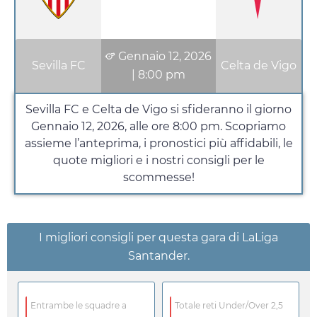
Gennaio 12, 2026
Sevilla FC
Celta de Vigo
|
8:00 pm
Sevilla FC e Celta de Vigo si sfideranno il giorno
Gennaio 12, 2026
, alle ore
8:00 pm
. Scopriamo
assieme l’anteprima, i pronostici più affidabili, le
quote migliori e i nostri consigli per le
scommesse!
I migliori consigli per questa gara di LaLiga
Santander.
Entrambe le squadre a
Totale reti Under/Over 2,5