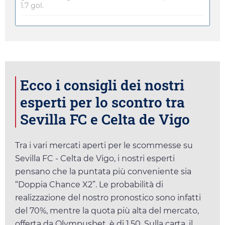
1.7 gol.
Ecco i consigli dei nostri
esperti per lo scontro tra
Sevilla FC e Celta de Vigo
Tra i vari mercati aperti per le scommesse su
Sevilla FC - Celta de Vigo, i nostri esperti
pensano che la puntata più conveniente sia
“Doppia Chance X2”. Le probabilità di
realizzazione del nostro pronostico sono infatti
del 70%, mentre la quota più alta del mercato,
offerta da
Olympusbet
, è di
1.50
. Sulla carta, il