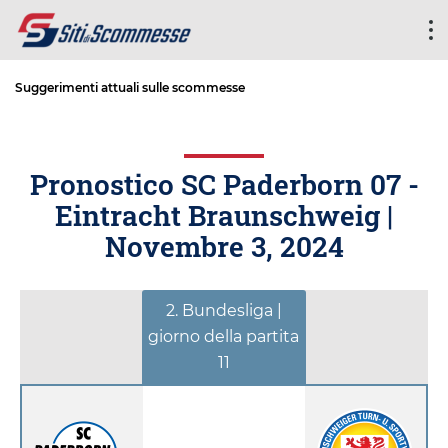
Suggerimenti attuali sulle scommesse
Pronostico SC Paderborn 07 -
Eintracht Braunschweig |
Novembre 3, 2024
2. Bundesliga |
giorno della partita
11