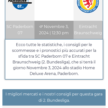
SC Paderborn
Novembre 3,
Eintracht
07
2024
|
12:30 pm
Braunschweig
Ecco tutte le statistiche, i consigli per le
scommesse e i pronostici più accurati per la
sfida tra SC Paderborn 07 e Eintracht
Braunschweig (2. Bundesliga), che si terrà il
giorno
Novembre 3, 2024
allo stadio Home
Deluxe Arena, Paderborn.
I migliori mercati e i nostri consigli per questa gara
di 2. Bundesliga.