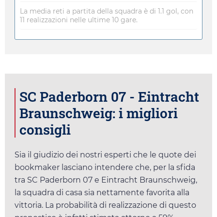
La media reti a partita della squadra è di 1.1 gol, con
11 realizzazioni nelle ultime 10 gare.
SC Paderborn 07 - Eintracht
Braunschweig: i migliori
consigli
Sia il giudizio dei nostri esperti che le quote dei
bookmaker lasciano intendere che, per la sfida
tra SC Paderborn 07 e Eintracht Braunschweig,
la squadra di casa sia nettamente favorita alla
vittoria. La probabilità di realizzazione di questo