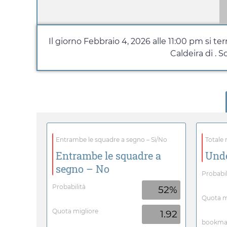
Il giorno
Febbraio 4, 2026
alle
11:00 pm
si ter
Caldeira di . 
Entrambe le squadre a segno – Sì/No
Totale 
Entrambe le squadre a
Unde
segno – No
Probabil
Probabilità
52%
Quota m
Quota migliore
1.92
bookma