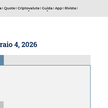
ta
Quote
Criptovalute
Guida
App
Rivista
raio 4, 2026