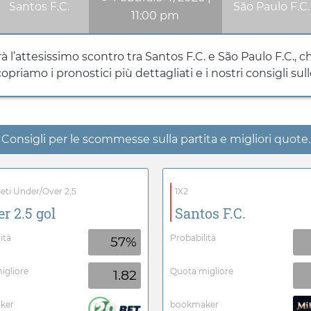
Santos F.C.
São Paulo F.C.
11:00 pm
rà l’attesissimo scontro tra Santos F.C. e São Paulo F.C.,
Scopriamo i pronostici più dettagliati e i nostri consigli s
Consigli per le scommesse sulla partita e migliori quote.
reti Under/Over 2,5
1X2
r 2.5 gol
Santos F.C.
ità
Probabilità
57%
igliore
Quota migliore
1.82
ker
bookmaker