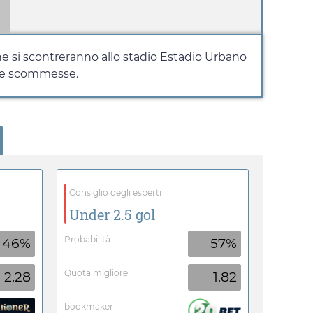
 che si scontreranno allo stadio Estadio Urbano
ulle scommesse.
Consiglio degli esperti
Under 2.5 gol
Probabilità
46%
57%
Quota migliore
2.28
1.82
bookmaker