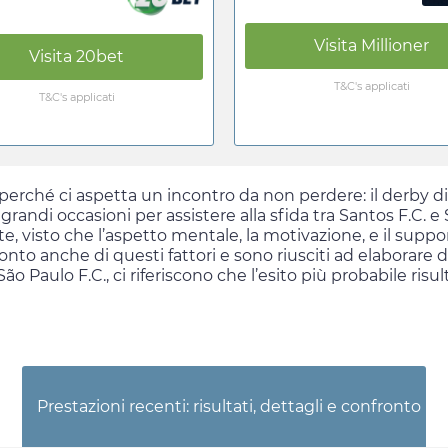
Visita
Millioner
Visita
20bet
T&C's applicati
T&C's applicati
perché ci aspetta un incontro da non perdere: il derby di 
 grandi occasioni per assistere alla sfida tra Santos F.C. e
ate, visto che l’aspetto mentale, la motivazione, e il sup
onto anche di questi fattori e sono riusciti ad elaborare d
o Paulo F.C., ci riferiscono che l’esito più probabile risult
Prestazioni recenti: risultati, dettagli e confronto