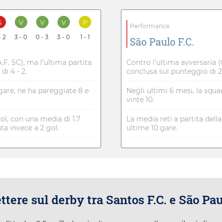
S
V
V
V
P
Performance
- 2
3 - 0
0 - 3
3 - 0
1 - 1
São Paulo F.C.
F. SC), ma l’ultima partita
Contro l’ultima avversaria 
i 4 - 2.
conclusa sul punteggio di 2 
gare, ne ha pareggiate 8 e
Negli ultimi 6 mesi, la squa
vinte 10.
ol, con una media di 1.7
La media reti a partita della
ta invece a 2 gol.
ultime 10 gare.
tere sul derby tra Santos F.C. e São Pau