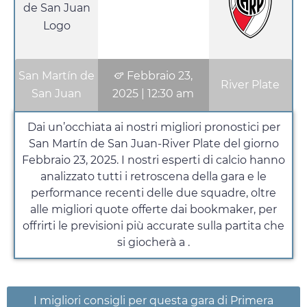
San Martín de
Febbraio 23,
River Plate
San Juan
2025
|
12:30 am
Dai un’occhiata ai nostri migliori pronostici per
San Martín de San Juan-River Plate del giorno
Febbraio 23, 2025
. I nostri esperti di calcio hanno
analizzato tutti i retroscena della gara e le
performance recenti delle due squadre, oltre
alle migliori quote offerte dai bookmaker, per
offrirti le previsioni più accurate sulla partita che
si giocherà a .
I migliori consigli per questa gara di Primera