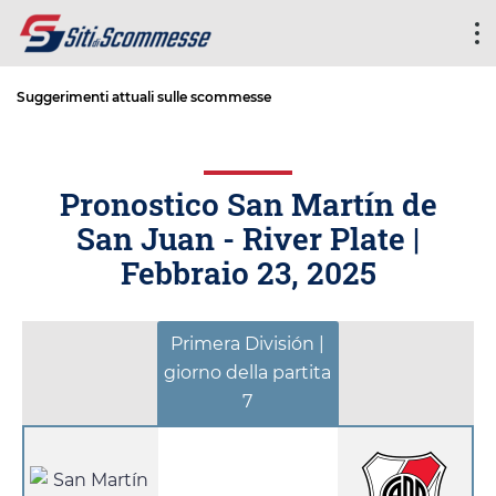
Suggerimenti attuali sulle scommesse
Pronostico San Martín de
San Juan - River Plate |
Febbraio 23, 2025
Primera División |
giorno della partita
7