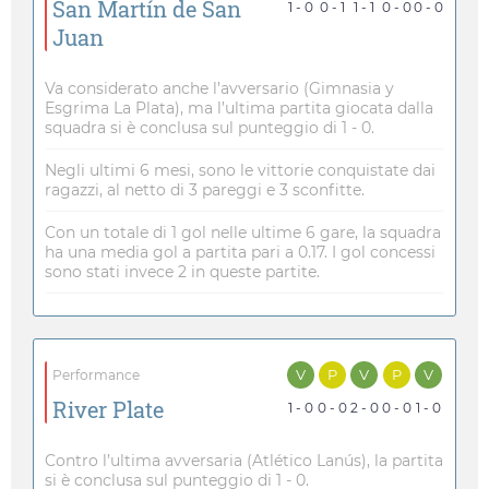
San Martín de San
1 - 0
0 - 1
1 - 1
0 - 0
0 - 0
Juan
Va considerato anche l’avversario (Gimnasia y
Esgrima La Plata), ma l’ultima partita giocata dalla
squadra si è conclusa sul punteggio di 1 - 0.
Negli ultimi 6 mesi, sono le vittorie conquistate dai
ragazzi, al netto di 3 pareggi e 3 sconfitte.
Con un totale di 1 gol nelle ultime 6 gare, la squadra
ha una media gol a partita pari a 0.17. I gol concessi
sono stati invece 2 in queste partite.
V
P
V
P
V
Performance
River Plate
1 - 0
0 - 0
2 - 0
0 - 0
1 - 0
Contro l’ultima avversaria (Atlético Lanús), la partita
si è conclusa sul punteggio di 1 - 0.