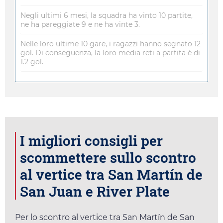
Negli ultimi 6 mesi, la squadra ha vinto 10 partite,
ne ha pareggiate 9 e ne ha vinte 3.
Nelle loro ultime 10 gare, i ragazzi hanno segnato 12
gol. Di conseguenza, la loro media reti a partita è di
1.2 gol.
I migliori consigli per
scommettere sullo scontro
al vertice tra San Martín de
San Juan e River Plate
Per lo scontro al vertice tra San Martín de San