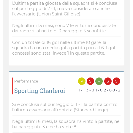
L’ultima partita giocata dalla squadra si è conclusa
sul punteggio di 2 - 1, ma va considerato anche
l’avversario (Union Saint Gilloise).
Negli ultimi 15 mesi, sono 7 le vittorie conquistate
dai ragazzi, al netto di 3 pareggi e 5 sconfitte.
Con un totale di 16 gol nelle ultime 10 gare, la
squadra ha una media gol a partita pari a 1.6. I gol
concessi sono stati invece 1 in queste partite.
P
S
V
S
S
Performance
Sporting Charleroi
1 - 1
3 - 0
1 - 0
2 - 0
0 - 2
Si è conclusa sul punteggio di 1 - 1 la partita contro
l’ultima avversaria affrontata (Standard Liège).
Negli ultimi 6 mesi, la squadra ha vinto 5 partite, ne
ha pareggiate 3 e ne ha vinte 8.