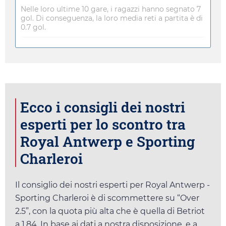
Nelle loro ultime 10 gare, i ragazzi hanno segnato 7
gol. Di conseguenza, la loro media reti a partita è di
0.7 gol.
Ecco i consigli dei nostri
esperti per lo scontro tra
Royal Antwerp e Sporting
Charleroi
Il consiglio dei nostri esperti per Royal Antwerp -
Sporting Charleroi è di scommettere su “Over
2.5”, con la quota più alta che è quella di
Betriot
a
1.84
. In base ai dati a nostra disposizione, e a