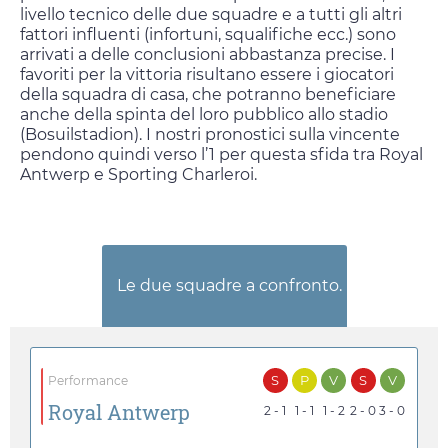
livello tecnico delle due squadre e a tutti gli altri
fattori influenti (infortuni, squalifiche ecc.) sono
arrivati a delle conclusioni abbastanza precise. I
favoriti per la vittoria risultano essere i giocatori
della squadra di casa, che potranno beneficiare
anche della spinta del loro pubblico allo stadio
(Bosuilstadion). I nostri pronostici sulla vincente
pendono quindi verso l’1 per questa sfida tra Royal
Antwerp e Sporting Charleroi.
Le due squadre a confronto.
S
P
V
S
V
Performance
Royal Antwerp
2 - 1
1 - 1
1 - 2
2 - 0
3 - 0