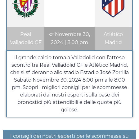
Real
Novembre 30,
Atlético
Valladolid CF
2024
|
8:00 pm
Madrid
Il grande calcio torna a Valladolid con l’atteso
scontro tra Real Valladolid CF e Atlético Madrid,
che si sfideranno allo stadio Estadio José Zorrilla
Sabato
Novembre 30, 2024 8:00 pm
alle
8:00
pm
. Scopri i migliori consigli per le scommesse
elaborati dai nostri esperti sulla base dei
pronostici più attendibili e delle quote più
golose.
I consigli dei nostri esperti per le scommesse su