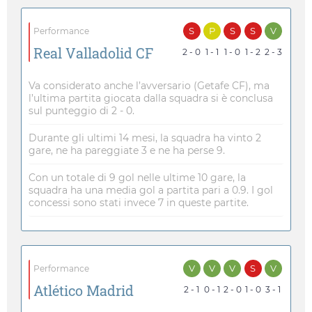
S
P
S
S
V
Performance
Real Valladolid CF
2 - 0
1 - 1
1 - 0
1 - 2
2 - 3
Va considerato anche l’avversario (Getafe CF), ma
l’ultima partita giocata dalla squadra si è conclusa
sul punteggio di 2 - 0.
Durante gli ultimi 14 mesi, la squadra ha vinto 2
gare, ne ha pareggiate 3 e ne ha perse 9.
Con un totale di 9 gol nelle ultime 10 gare, la
squadra ha una media gol a partita pari a 0.9. I gol
concessi sono stati invece 7 in queste partite.
V
V
V
S
V
Performance
Atlético Madrid
2 - 1
0 - 1
2 - 0
1 - 0
3 - 1