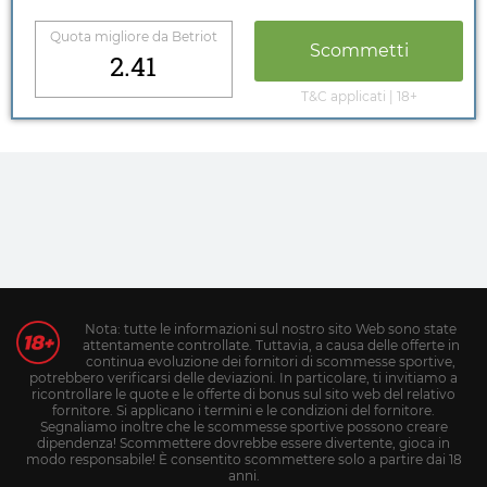
Quota migliore da
Betriot
Scommetti
2.41
T&C applicati | 18+
Nota: tutte le informazioni sul nostro sito Web sono state
attentamente controllate. Tuttavia, a causa delle offerte in
continua evoluzione dei fornitori di scommesse sportive,
potrebbero verificarsi delle deviazioni. In particolare, ti invitiamo a
ricontrollare le quote e le offerte di bonus sul sito web del relativo
fornitore. Si applicano i termini e le condizioni del fornitore.
Segnaliamo inoltre che le scommesse sportive possono creare
dipendenza! Scommettere dovrebbe essere divertente, gioca in
modo responsabile! È consentito scommettere solo a partire dai 18
anni.